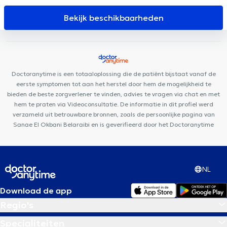
Santé Digestive
Centre Médical Du Méridien
NMI Santé Saint-
Josse
Cabinet Médical Louis Bertrand
Centre médical Fiers
Bekijk beschikbaarheden
Clinique Saint-Jean
Centre de Kinésithérapie Berlemont
Orthodental
KAM Dentaire Saint-Josse
Lys Dental
CP93
BrainCair Bruxelles
Family Clinic MK+
Cabinet VitaKiné
Kiné
- Ostéo Schuman
Centre Aktine
Doctoranytime is een totaaloplossing die de patiënt bijstaat vanaf de
eerste symptomen tot aan het herstel door hem de mogelijkheid te
bieden de beste zorgverlener te vinden, advies te vragen via chat en met
hem te praten via Videoconsultatie. De informatie in dit profiel werd
verzameld uit betrouwbare bronnen, zoals de persoonlijke pagina van
Sanae El Okbani Belaraibi en is geverifieerd door het Doctoranytime
NL
Download de app
Regio's
Specialiteiten