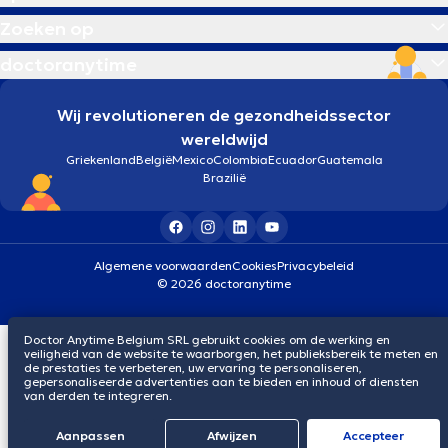
Zoeken op
doctoranytime
Wij revolutioneren de gezondheidssector
wereldwijd
Griekenland
België
Mexico
Colombia
Ecuador
Guatemala
Brazilië
Algemene voorwaarden
Cookies
Privacybeleid
© 2026 doctoranytime
Doctor Anytime Belgium SRL gebruikt cookies om de werking en
veiligheid van de website te waarborgen, het publieksbereik te meten en
de prestaties te verbeteren, uw ervaring te personaliseren,
gepersonaliseerde advertenties aan te bieden en inhoud of diensten
van derden te integreren.
Aanpassen
Afwijzen
Αccepteer