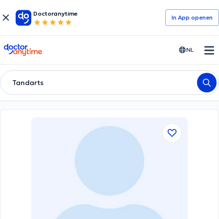
Doctoranytime
In App openen
doctoranytime
NL
Tandarts