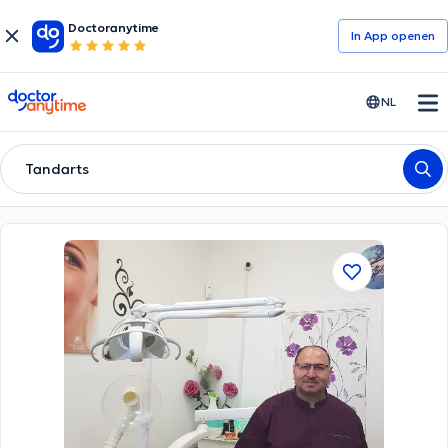
Doctoranytime
In App openen
doctoranytime
NL
Tandarts