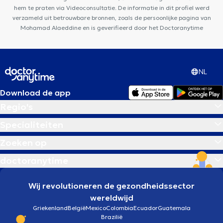
hem te praten via Videoconsultatie. De informatie in dit profiel werd
verzameld uit betrouwbare bronnen, zoals de persoonlijke pagina van
Mohamad Alaeddine en is geverifieerd door het Doctoranytime
NL
Download de app
Regio's
Specialiteiten
Zoeken op
doctoranytime
Wij revolutioneren de gezondheidssector
wereldwijd
Griekenland
België
Mexico
Colombia
Ecuador
Guatemala
Brazilië