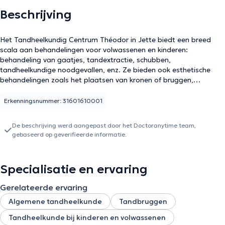
Beschrijving
Het Tandheelkundig Centrum Théodor in Jette biedt een breed
scala aan behandelingen voor volwassenen en kinderen:
behandeling van gaatjes, tandextractie, schubben,
tandheelkundige noodgevallen, enz. Ze bieden ook esthetische
behandelingen zoals het plaatsen van kronen of bruggen,
prothesen: vaste en uitneembare, tanden bleken, enz. Een ander
voordeel van het Tandheelkundig Centrum is dat het beschikt over
Erkenningsnummer: 31601610001
een performant radiologiecentrum in zijn gebouwen. Een
panoramische röntgenfoto waarmee gebitsproblemen snel kunnen
De beschrijving werd aangepast door het Doctoranytime team,
worden opgespoord.
gebaseerd op geverifieerde informatie.
Specialisatie en ervaring
Gerelateerde ervaring
Algemene tandheelkunde
Tandbruggen
Tandheelkunde bij kinderen en volwassenen