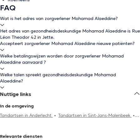
FAQ
Wat is het adres van zorgverlener Mohamad Alaeddine?
Het adres van gezondheidsdeskundige Mohamad Alaeddine is Rue
Léon Theodor 42 in Jette.
Accepteert zorgverlener Mohamad Alaeddine nieuwe patiënten?
Welke betalingswijzen worden door zorgverlener Mohamad
Alaeddine aanvaard ?
Welke talen spreekt gezondheidsdeskundige Mohamad
Alaeddine?
Nuttige links
In de omgeving
Tandartsen in Anderlecht
Tandartsen in Sint-Jans-Molenbeek
Tandartsen in Ganshoren
Tandartsen in Laken
Tandartsen in
Sint-Gillis
Tandartsen in Koekelberg
Tandartsen in Brussel
Relevante diensten
Tandartsen in Sint-Agatha-Berchem
Tandartsen in Galmaarden