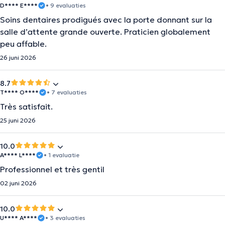
D**** E****
• 9 evaluaties
Soins dentaires prodigués avec la porte donnant sur la
salle d’attente grande ouverte. Praticien globalement
peu affable.
26 juni 2026
8.7
T**** O****
• 7 evaluaties
Très satisfait.
25 juni 2026
10.0
A**** L****
• 1 evaluatie
Professionnel et très gentil
02 juni 2026
10.0
U**** A****
• 3 evaluaties