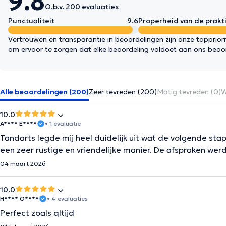
9.8
O.b.v. 200 evaluaties
Punctualiteit
9.6
Properheid van de prakti
Vertrouwen en transparantie in beoordelingen zijn onze topprior
om ervoor te zorgen dat elke beoordeling voldoet aan ons beoo
Alle beoordelingen (200)
Zeer tevreden (200)
Matig tevreden (0)
W
10.0
A**** E****
• 1 evaluatie
Tandarts legde mij heel duidelijk uit wat de volgende sta
een zeer rustige en vriendelijke manier. De afspraken we
04 maart 2026
10.0
H**** O****
• 4 evaluaties
Perfect zoals qltijd