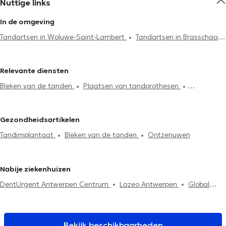
Nuttige links
In de omgeving
Tandartsen in Woluwe-Saint-Lambert
Tandartsen in Brasschaat
Tandartsen in Mechelen
Relevante diensten
Bleken van de tanden
Plaatsen van tandprothesen
Radiografie
Endodontie
Tandsteenreiniging
Cariësbehandeling
Tandbrug installatie
Facetten plaatsing
Gezondheidsartikelen
Plaatsing kronen
Vervanging vulling
Ontzenuwen
Tandimplantaat
Bleken van de tanden
Ontzenuwen
Tandimplantaat
Tand noodgeval
Mond check-up
Fluoridebehandeling
Tandvullingen
Tandverzorging
Extractie
van de tanden
Tandheelkundige esthetiek
Chirurgie
Nabije ziekenhuizen
DentUrgent Antwerpen Centrum
Lazeo Antwerpen
Global
Smile Care
My Smile tandartsenpraktijk
Ora-Tand
Dieetcentrum Antwerpen
NMI Santé Anvers
EL NABIL DENTAL
CENTER
Tandartspraktijk Artes
SMILES Antwerpen
Bekijk beschikbaarheden