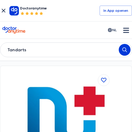
Doctoranytime
In App openen
doctoranytime
NL
Tandarts