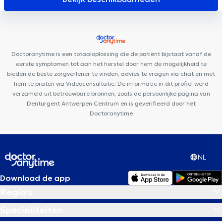
(SmilesByMaria)
Mediport
DentUrgent Antwerpen
De
Kinesisten
Vident Clinic
Euro Dent Mortsel
Huis Zuidrand
Amidentis
Radiologie Temse Dr. Van Laere & Dr. Cruz Conde
NeuroVP Bornem
DentUrgent Mechelen
Doctoranytime is een totaaloplossing die de patiënt bijstaat vanaf de
eerste symptomen tot aan het herstel door hem de mogelijkheid te
bieden de beste zorgverlener te vinden, advies te vragen via chat en met
hem te praten via Videoconsultatie. De informatie in dit profiel werd
verzameld uit betrouwbare bronnen, zoals de persoonlijke pagina van
Denturgent Antwerpen Centrum en is geverifieerd door het
Doctoranytime
NL
Download de app
Regio's
Specialiteiten