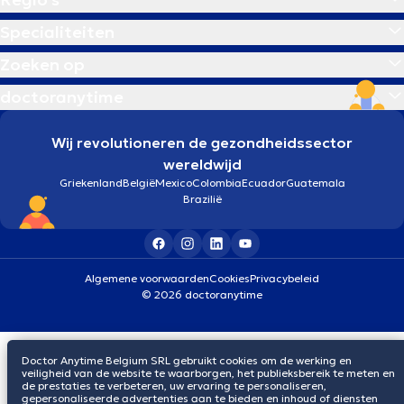
Specialiteiten
Zoeken op
doctoranytime
Wij revolutioneren de gezondheidssector
wereldwijd
Griekenland
België
Mexico
Colombia
Ecuador
Guatemala
Brazilië
Algemene voorwaarden
Cookies
Privacybeleid
© 2026 doctoranytime
Doctor Anytime Belgium SRL gebruikt cookies om de werking en
veiligheid van de website te waarborgen, het publieksbereik te meten en
de prestaties te verbeteren, uw ervaring te personaliseren,
gepersonaliseerde advertenties aan te bieden en inhoud of diensten