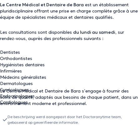
Le Centre Médical et Dentaire de Bara
est un établissement
pluridisciplinaire offrant une prise en charge complète grâce à une
équipe de spécialistes médicaux et dentaires qualifiés.
Les consultations sont disponibles
du lundi au samedi
, sur
rendez-vous, auprès des professionnels suivants :
Dentistes
Orthodontistes
Hygiénistes dentaires
Infirmières
Médecins généralistes
Dermatologues
Gynécologues
Le Centre Médical et Dentaire de Bara s’engage à fournir des
Endocrinologues
soins de qualité, adaptés aux besoins de chaque patient, dans un
Cardiologues
environnement moderne et professionnel.
De beschrijving werd aangepast door het Doctoranytime team,
gebaseerd op geverifieerde informatie.