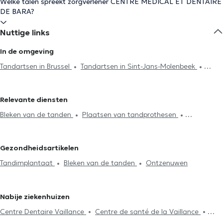
Welke talen spreekt zorgverlener CENTRE MEDICAL ET DENTAIRE
DE BARA?
Nuttige links
In de omgeving
Tandartsen in Brussel
Tandartsen in Sint-Jans-Molenbeek
Tandartsen in Antwerpen
Tandartsen in Sint-Gillis
Tandartsen
in Vorst
Tandartsen in Koekelberg
Tandartsen in Sint-Agatha-
Relevante diensten
Berchem
Tandartsen in Schaerbeek
Tandartsen in Dilbeek
Bleken van de tanden
Plaatsen van tandprothesen
Tandartsen in Ganshoren
Tandartsen in Ixelles
Tandartsen in
Radiografie
Endodontie
Tandsteenreiniging
Woluwe-Saint-Pierre
Tandartsen in Woluwe-Saint-Lambert
Cariësbehandeling
Tandbrug installatie
Facetten plaatsing
Tandartsen in Galmaarden
Tandartsen in Jette
Tandartsen in
Gezondheidsartikelen
Plaatsing kronen
Vervanging vulling
Ontzenuwen
Uccle
Tandartsen in Drogenbos
Tandartsen in Sint-Joost-ten-
Tandimplantaat
Bleken van de tanden
Ontzenuwen
Tandimplantaat
Tand noodgeval
Mond check-up
Node
Tandartsen in Etterbeek
Tandartsen in Laken
Fluoridebehandeling
Tandvullingen
Tandverzorging
Extractie
van de tanden
Tandheelkundige esthetiek
Chirurgie
Nabije ziekenhuizen
Centre Dentaire Vaillance
Centre de santé de la Vaillance