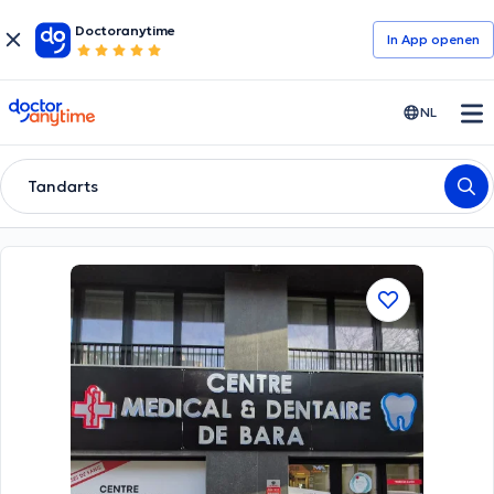
Doctoranytime
In App openen
doctoranytime
NL
Tandarts