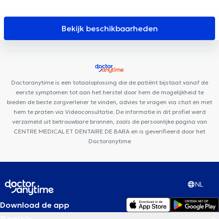
KAM Dentaire Veeweyde
Centre Paramédical BMD
KS Medical
Center & Dentisterie Anderlecht
Dental Family Anderlecht
Centre Médical Prince de Liège
Centre pluridisciplinaire médecine
Bekijk beschikbaarheden
générale, fonctionnelle et autisme
Centre Médical Médi-Santé
Anderlecht
Centre Médical Les Jasmins
ISI Clinic
Centre
Medical Med Elie
MediSina Anderlecht
Centre Médical phenix
Centre Médical Aurore
Maison Médicale Parc Astrid
Clinique
Doctoranytime is een totaaloplossing die de patiënt bijstaat vanaf de
du Prince
Medinsport
WestDent Medical Center
Centre
eerste symptomen tot aan het herstel door hem de mogelijkheid te
Médical De Smet
bieden de beste zorgverlener te vinden, advies te vragen via chat en met
hem te praten via Videoconsultatie. De informatie in dit profiel werd
verzameld uit betrouwbare bronnen, zoals de persoonlijke pagina van
CENTRE MEDICAL ET DENTAIRE DE BARA en is geverifieerd door het
Doctoranytime
NL
Download de app
Regio's