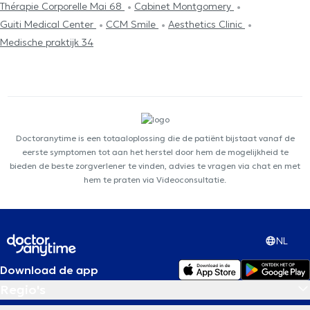
Thérapie Corporelle Mai 68
Cabinet Montgomery
Guiti Medical Center
CCM Smile
Aesthetics Clinic
Medische praktijk 34
Doctoranytime is een totaaloplossing die de patiënt bijstaat vanaf de
eerste symptomen tot aan het herstel door hem de mogelijkheid te
bieden de beste zorgverlener te vinden, advies te vragen via chat en met
hem te praten via Videoconsultatie.
NL
Download de app
Regio's