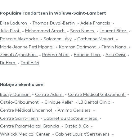
Populaire Tandartsen in Woluwe-Saint-Lambert
Elise Laduron
Thomas Duval-Bertin
Adele Francois
Julie Pirot
Mohammed Arrach
Sara Nunes
Laurent Bitar
Pascale Alexandre
Salomon Lévy
Catherine Mouart
Marie-Jeanne Peti Mpangi
Kamran Darimont
Firmin Nana
Zeinab Aghakhani
Rahma Abidi
Hanene Tliba
Azin Ovisi
Dr Hom
Tarif Hifzi
Nabije ziekenhuizen
Bouzy-Damian
Centre Adem
Centre Medical Gribaumont
Ostéo-Gribaumont
Clinique Keller
LB Dental Clinic
Centre Médical Lindenhof
Amimo Cerisiers
Centre Saint-Henri
Cabinet du Docteur Pléros
Centre Paramédical Granola
Ostéo & Co
Whitlock Medical Center
Cabinet Louis t'Serstevens