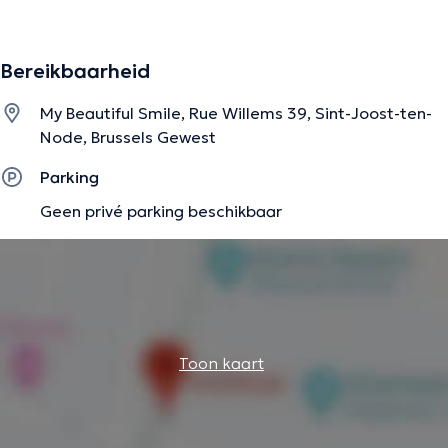
consultations peuvent avoir lieu en anglais, français,
arabe et roumain.
Bereikbaarheid
De beschrijving werd aangepast door het Doctoranytime team, gebaseerd
My Beautiful Smile, Rue Willems 39, Sint-Joost-ten-
op geverifieerde informatie.
Node, Brussels Gewest
Parking
Geen privé parking beschikbaar
Toon kaart