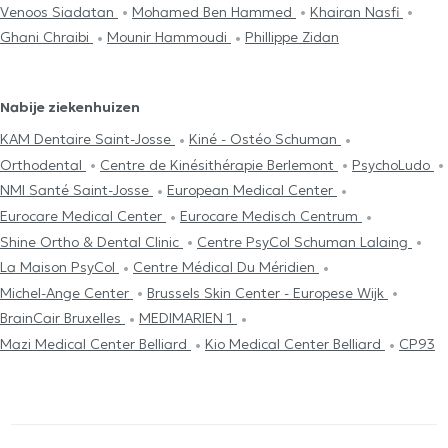
Venoos Siadatan
Mohamed Ben Hammed
Khairan Nasfi
Ghani Chraibi
Mounir Hammoudi
Phillippe Zidan
Nabije ziekenhuizen
KAM Dentaire Saint-Josse
Kiné - Ostéo Schuman
Orthodental
Centre de Kinésithérapie Berlemont
PsychoLudo
NMI Santé Saint-Josse
European Medical Center
Eurocare Medical Center
Eurocare Medisch Centrum
Shine Ortho & Dental Clinic
Centre PsyCol Schuman Lalaing
La Maison PsyCol
Centre Médical Du Méridien
Michel-Ange Center
Brussels Skin Center - Europese Wijk
BrainCair Bruxelles
MEDIMARIEN 1
Mazi Medical Center Belliard
Kio Medical Center Belliard
CP93