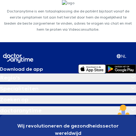
Doctoranytime is een totaaloplossing die de patiënt bijstaat vanaf de
eerste symptomen tot aan het herstel door hem de mogelijkheid te
bieden de beste zorgverlener te vinden, advies te vragen via chat en met
hem te praten via Videoconsultatie.
NL
Download de app
Regio's
Specialiteiten
Zoeken op
doctoranytime
Wij revolutioneren de gezondheidssector
wereldwijd