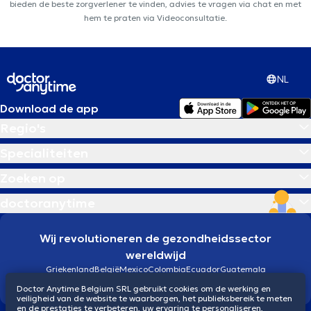
bieden de beste zorgverlener te vinden, advies te vragen via chat en met
hem te praten via Videoconsultatie.
NL
Download de app
Regio's
Specialiteiten
Zoeken op
doctoranytime
Wij revolutioneren de gezondheidssector
wereldwijd
Griekenland
België
Mexico
Colombia
Ecuador
Guatemala
Brazilië
Doctor Anytime Belgium SRL gebruikt cookies om de werking en
veiligheid van de website te waarborgen, het publieksbereik te meten
en de prestaties te verbeteren, uw ervaring te personaliseren,