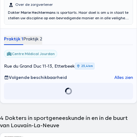
Over de zorgverlener
Dokter
Marie Hechtermans
is sportarts. Haar doel is om u in staat te
stellen uw discipline op een bevredigende manier en in alle veiligheid
uit te oefenen. Ze begeleidt u op het curatieve plan, in geval van
blessures, maar ook preventief, voor de onderzoeken van niet-
contra-indicaties. In het geval van pathologie kan zij u adviseren om
Praktijk 1
Praktijk 2
een ​​fysieke activiteit te kunnen kiezen die het best voor u past. Ze
maakt eerstelijns echografie op kantoor. Ze heeft ook een
aanvullende opleiding gevolgd in onderwater- en hyperbare
Centre Médical Jourdan
geneeskunde en is uitgerust om rust- en stress-ECG's te oefenen,
evenals spirometrie. Ze werkt binnen de multidisciplinaire teams van
Rue du Grand Duc 11-13, Etterbeek
23,4 km
het Jourdan Medisch Centrum en Uperform Etterbeek. Ze ontvangt
u in het Frans, Nederlands en Engels.
Volgende beschikbaarheid
Alles zien
4
Dokters in sportgeneeskunde in en in de buurt
van Louvain-La-Neuve