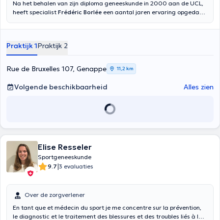
Na het behalen van zijn diploma geneeskunde in 2000 aan de UCL,
heeft specialist
Frédéric Borlée
een aantal jaren ervaring opgedaan
in het Universitair Ziekenhuis van Charleroi voordat hij zijn
consultaties begon in het Paramedisch Centrum Anderlues en in de
praktijk BMC. Hij kan u helpen een sportblessure te boven te komen
Praktijk 1
Praktijk 2
(pubalgie-, pees- en gewrichtsblessures) en u advies geven zodat u
uw sportactiviteiten met een gerust hart kunt hervatten.
Rue de Bruxelles 107, Genappe
11,2 km
Volgende beschikbaarheid
Alles zien
Elise Resseler
Sportgeneeskunde
|
9.7
3 evaluaties
Over de zorgverlener
En tant que et médecin du sport je me concentre sur la prévention,
le diagnostic et le traitement des blessures et des troubles liés à la