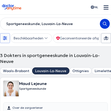
doctoranytime
NL
Sportgeneeskunde, Louvain-La-Neuve
Beschikbaarheden
Geconventioneerde afspraak
3
Dokters in sportgeneeskunde in Louvain-La-
Neuve
Waals-Brabant
Louvain-La-Neuve
Ottignies
Limelett
Maud Lejeune
Sportgeneeskunde
Over de zorgverlener