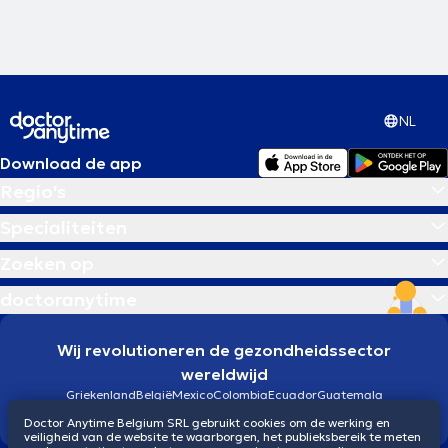
NL
Download de app
Regio's
Specialiteiten
Zoeken op
doctoranytime
Wij revolutioneren de gezondheidssector
wereldwijd
Griekenland
België
Mexico
Colombia
Ecuador
Guatemala
Brazilië
Doctor Anytime Belgium SRL gebruikt cookies om de werking en
veiligheid van de website te waarborgen, het publieksbereik te meten