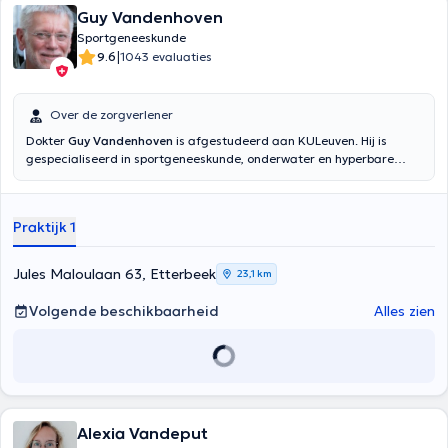
Guy Vandenhoven
Sportgeneeskunde
|
9.6
1043 evaluaties
Over de zorgverlener
Dokter
Guy Vandenhoven
is afgestudeerd aan KULeuven. Hij is
gespecialiseerd in sportgeneeskunde, onderwater en hyperbare
geneeskunde. Hij heeft ervaring als universitaire lesgevende
professor, stage meester en scuba instructor. Hij ontvangt u in zijn
private praktijk in het nederlands, frans, engels en duits.
Praktijk 1
Jules Maloulaan 63, Etterbeek
23,1 km
Volgende beschikbaarheid
Alles zien
Alexia Vandeput