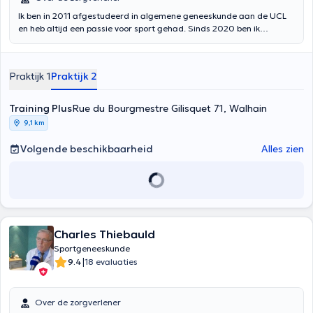
Ik ben in 2011 afgestudeerd in algemene geneeskunde aan de UCL
en heb altijd een passie voor sport gehad. Sinds 2020 ben ik
sportarts. Ik volg amateur- of meer ervaren sporters zowel op
curatief als preventief vlak. Geïnteresseerd in de gezondheid van
vrouwen, ben ik opgeleid aan La Clinique du Coureur om vrouwelijke
Praktijk 1
Praktijk 2
lopers in pre-post partum op te volgen. Op technisch niveau kan ik u
helpen met tapen, kinesiotape en intra-articulaire infiltratie. Ik
consulteer in het K-Therapie Centrum in Ukkel maar ook in het
Training Plus
Rue du Bourgmestre Gilisquet 71, Walhain
Training Plus Centrum in Walhain (maandag PM, www
9,1 km
.trainingplus.be/, mogelijkheid om een afspraak te maken via deze
site). Ik heet u welkom in het Frans, maar ook in het Engels of
Volgende beschikbaarheid
Alles zien
Italiaans.
Charles Thiebauld
Sportgeneeskunde
|
9.4
18 evaluaties
Over de zorgverlener