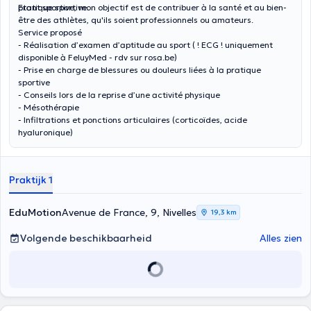
pratique sportive.
Etant sportive, mon objectif est de contribuer à la santé et au bien-
être des athlètes, qu'ils soient professionnels ou amateurs.
Service proposé
- Réalisation d’examen d’aptitude au sport ( ! ECG ! uniquement
disponible à FeluyMed - rdv sur rosa.be)
- Prise en charge de blessures ou douleurs liées à la pratique
sportive
- Conseils lors de la reprise d’une activité physique
- Mésothérapie
- Infiltrations et ponctions articulaires (corticoïdes, acide
hyaluronique)
Praktijk 1
EduMotion
Avenue de France, 9, Nivelles
19,3 km
Volgende beschikbaarheid
Alles zien