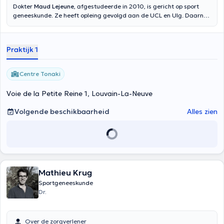
Dokter
Maud Lejeune
, afgestudeerde in 2010, is gericht op sport
geneeskunde. Ze heeft opleing gevolgd aan de UCL en Ulg. Daarna
Ze behaalde een interuniversitaire diploma in sport geneeskunde in
Parijs. Zze heeft ook een opleiding doorgelopen in mesotherapie in
Bordeaux. Ze is van plan, in de komende jaren, opnieuw opleiding in
Praktijk 1
specifieke onderwerpen van sport geneeskunde (voeding,
echografie, osteopathie). Momenteel werkt ze zowel bij Aquacorpus
als in het St. Elisabeth Ziekenhuis in Namen in de orthopedische
Centre Tonaki
afdeling. Ze heeft ook een raadpleging van de sport geneeskunde in
Nijvel waar ze een lid van de medische cel is van de lokale hockey
Voie de la Petite Reine 1, Louvain-La-Neuve
club (Koninklijke Penguin Hockey Club Nivellois uitmaakt). Inhoud
vertaald door google translate
Volgende beschikbaarheid
Alles zien
Mathieu Krug
Sportgeneeskunde
Dr.
Over de zorgverlener