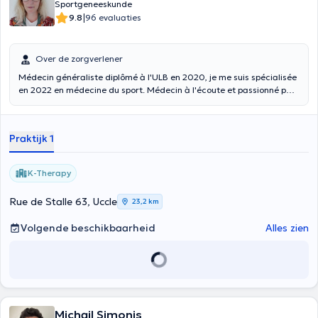
Sportgeneeskunde
|
9.8
96 evaluaties
Over de zorgverlener
Médecin généraliste diplômé à l'ULB en 2020, je me suis spécialisée
en 2022 en médecine du sport. Médecin à l'écoute et passionné par
le sport, nous discuterons ensemble des différentes options de
traitement disponibles, suite à cela nous prendrons une décision
commune pour garantir que votre traitement soit le plus efficace et
Praktijk 1
adapté possible. Je consulte tous les mardis après-midi au centre
paramédical K-therapy (14h00-18h00). Malheureusement, je ne
réalise pas d'ECG ni les aptitudes sportives pour la PLONGEE.
K-Therapy
Rue de Stalle 63, Uccle
23,2 km
Volgende beschikbaarheid
Alles zien
Michail Simonis