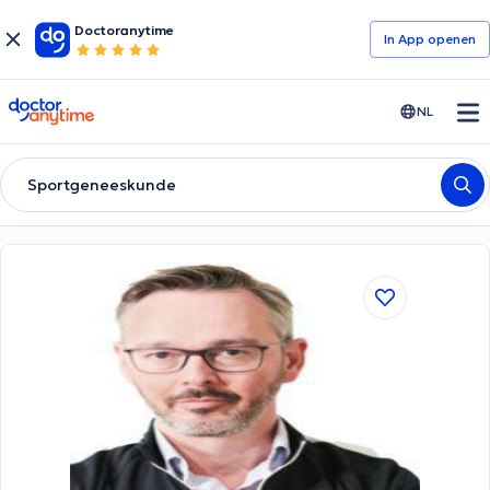
Doctoranytime
In App openen
doctoranytime
NL
Sportgeneeskunde