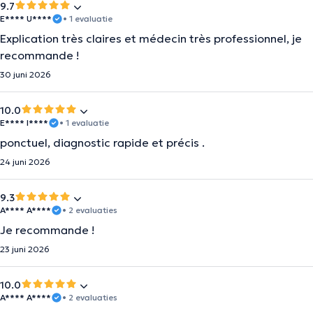
9.7
E**** U****
• 1 evaluatie
Explication très claires et médecin très professionnel, je
recommande !
30 juni 2026
10.0
E**** I****
• 1 evaluatie
ponctuel, diagnostic rapide et précis .
24 juni 2026
9.3
A**** A****
• 2 evaluaties
Je recommande !
23 juni 2026
10.0
A**** A****
• 2 evaluaties