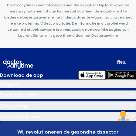
Centre de psychologie et de mieux-être
Core Therapy
Cabinet
Doctoranytime is een totaaloplossing die de patiënt bijstaat vanaf de
dentaire pierre Jadin
eerste symptomen tot aan het herstel door hem de mogelijkheid te
bieden de beste zorgverlener te vinden, advies te vragen via chat en met
hem te praten via Videoconsultatie. De informatie in dit profiel werd
verzameld uit betrouwbare bronnen, zoals de persoonlijke pagina van
Laurent Simar en is geverifieerd door het Doctoranytime
NL
Download de app
Regio's
Specialiteiten
Zoeken op
doctoranytime
Wij revolutioneren de gezondheidssector