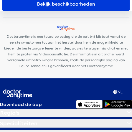
Aspera Medical Center
Cabinet Dentaire Ouistity
Centre
Bekijk beschikbaarheden
Mimosa Bruxelles Louise
Dermo Medical Center
Cabinet
Dentaire Louise
Centre Mimosa Uccle Churchill
Espace 640
ISODYN
Cabinet Privé Baligant
Centre Ocadia
Care Happy
Doctoranytime is een totaaloplossing die de patiënt bijstaat vanaf de
eerste symptomen tot aan het herstel door hem de mogelijkheid te
bieden de beste zorgverlener te vinden, advies te vragen via chat en met
hem te praten via Videoconsultatie. De informatie in dit profiel werd
verzameld uit betrouwbare bronnen, zoals de persoonlijke pagina van
Laure Tonna en is geverifieerd door het Doctoranytime
NL
Download de app
Regio's
Specialiteiten