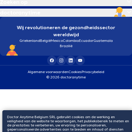
Zoeken op
doctoranytime
Wij revolutioneren de gezondheidssector
wereldwijd
Griekenland
België
Mexico
Colombia
Ecuador
Guatemala
Brazilië
Algemene voorwaarden
Cookies
Privacybeleid
© 2026 doctoranytime
Doctor Anytime Belgium SRL gebruikt cookies om de werking en
veiligheid van de website te waarborgen, het publieksbereik te meten en
de prestaties te verbeteren, uw ervaring te personaliseren,
gepersonaliseerde advertenties aan te bieden en inhoud of diensten