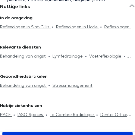
Nuttige links
In de omgeving
Reflexologen in Sint-Gillis
Reflexologen in Uccle
Reflexologen in
Woluwe-Saint-Lambert
Reflexologen in Beersel
Reflexologen in
Kraainem
Reflexologen in Sint-Genesius-Rode
Reflexologen in
Relevante diensten
Laken
Reflexologen in Eigenbrakel
Reflexologen in Ittre
Behandeling van angst
Lymfedrainage
Voetreflexologie
Stressmanagement
Behandeling slaapproblemen
Spijsvertering probleem
Rugproblemen
Cupping therapie
Gezondheidsartikelen
EFT
Reiki
Reflexologie
Energetische behandeling
Behandeling van angst
Stressmanagement
Nabije ziekenhuizen
PACE
IASO Spaces
La Cambre Radiologie
Dental Office
Brussels
Clinique MyTooth
Centre Miraflore
Bascule Santé
Medisch Centrum Bascule
Clinique médico dentaire d’Uccle