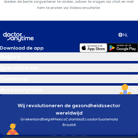
bieden de beste zorgverlener te vinden, advies te vragen via chat en met
hem te praten via Videoconsultatie.
NL
Download de app
Regio's
Specialiteiten
Zoeken op
doctoranytime
Wij revolutioneren de gezondheidssector
wereldwijd
Griekenland
België
Mexico
Colombia
Ecuador
Guatemala
Brazilië