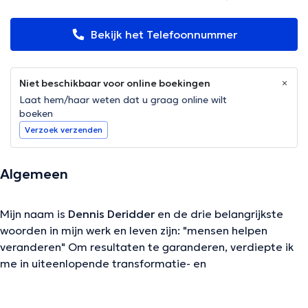
Bekijk het Telefoonnummer
Niet beschikbaar voor online boekingen
Laat hem/haar weten dat u graag online wilt
boeken
Verzoek verzenden
Algemeen
Mijn naam is
Dennis Deridder
en de drie belangrijkste
woorden in mijn werk en leven zijn: "mensen helpen
veranderen" Om resultaten te garanderen, verdiepte ik
me in uiteenlopende transformatie- en
bewustwordingstechnieken: NLP (Neuro Linguïstisch
Programmeren): – Practitioner – Master – Trainer The