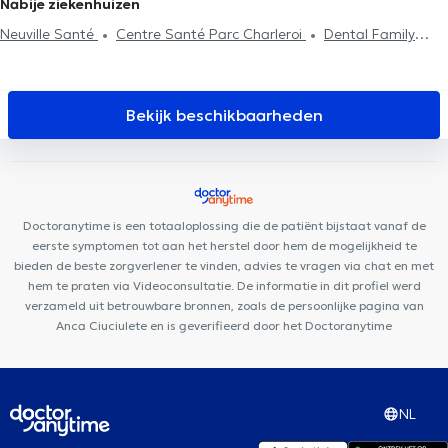
Nabije ziekenhuizen
Neuville Santé
Centre Santé Parc Charleroi
Dental Family
Charleroi
Centre de Santé l'Olivier
Black and White Dental
Clinic
Centre Médical rue Dagnelies
Cabinet Medical du
Docteur Elamine
Centreaa
Cabinet Médical THIC
M190
Bekijk beschikbaarheden
Espace Diet
Centre de santé Cartier
Cabinet de kinésithérapie
Lefèvre - Pignez
Clinique Notre-Dame de Grâce
Centre
médical Chevalier
Dentius Fleurus
SPhysical
Cabinet
Liberchies
Cabinet du Dr Colonval
VOCLIdental TRAZEGNIES
Doctoranytime is een totaaloplossing die de patiënt bijstaat vanaf de
eerste symptomen tot aan het herstel door hem de mogelijkheid te
bieden de beste zorgverlener te vinden, advies te vragen via chat en met
hem te praten via Videoconsultatie. De informatie in dit profiel werd
verzameld uit betrouwbare bronnen, zoals de persoonlijke pagina van
Anca Ciuciulete en is geverifieerd door het Doctoranytime
NL