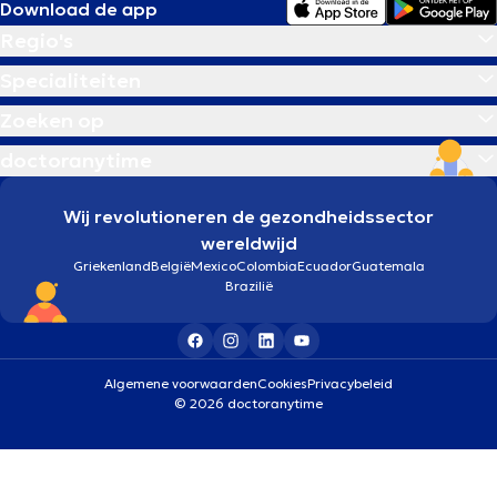
Download de app
Regio's
Specialiteiten
Zoeken op
doctoranytime
Wij revolutioneren de gezondheidssector
wereldwijd
Griekenland
België
Mexico
Colombia
Ecuador
Guatemala
Brazilië
Algemene voorwaarden
Cookies
Privacybeleid
© 2026 doctoranytime