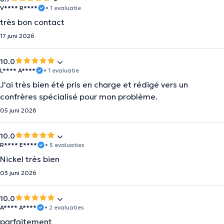
V**** R****
• 1 evaluatie
très bon contact
17 juni 2026
10.0
L**** A****
• 1 evaluatie
J'ai très bien été pris en charge et rédigé vers un
confrères spécialisé pour mon problème.
05 juni 2026
10.0
R**** E****
• 5 evaluaties
Nickel très bien
03 juni 2026
10.0
A**** A****
• 2 evaluaties
parfaitement