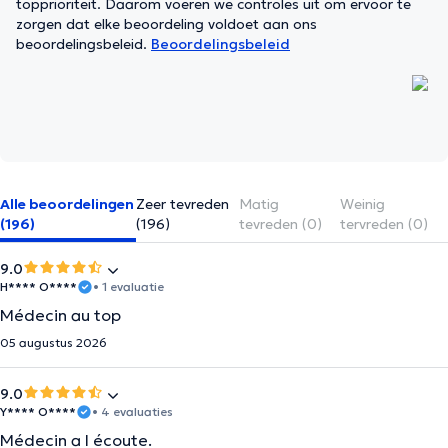
topprioriteit. Daarom voeren we controles uit om ervoor te
zorgen dat elke beoordeling voldoet aan ons
beoordelingsbeleid.
Beoordelingsbeleid
Alle beoordelingen
Zeer tevreden
Matig
Weinig
(196)
(196)
tevreden (0)
tervreden (0)
9.0
H**** O****
• 1 evaluatie
Médecin au top
05 augustus 2026
9.0
Y**** O****
• 4 evaluaties
Médecin a l écoute.