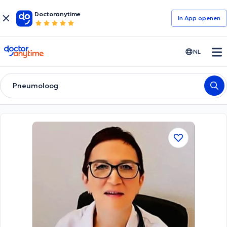
Doctoranytime
In App openen
doctoranytime
NL
Pneumoloog