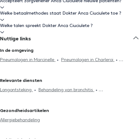
Accepteert zorgverlener Anca Ciuciulete nieuwe patiënten?
Welke betaalmethodes staat Dokter Anca Ciuciulete toe ?
Welke talen spreekt Dokter Anca Ciuciulete ?
Nuttige links
In de omgeving
Pneumologen in Marcinelle
Pneumologen in Charleroi
Pneumologen in Fleurus
Pneumologen in Courcelles
Pneumologen in Villers-La-Ville
Relevante diensten
Longontsteking
Behandeling van bronchitis
Allergiebehandeling
Behandeling slaapproblemen
Longfunctieonderzoek
Astma behandeling
Pneumologie en
Gezondheidsartikelen
ademhalingswegen controle
Allergiebehandeling