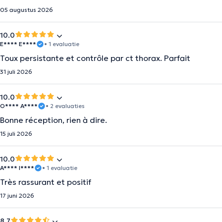
05 augustus 2026
10.0
E**** E****
• 1 evaluatie
Toux persistante et contrôle par ct thorax. Parfait
31 juli 2026
10.0
O**** A****
• 2 evaluaties
Bonne réception, rien à dire.
15 juli 2026
10.0
A**** I****
• 1 evaluatie
Très rassurant et positif
17 juni 2026
8.7