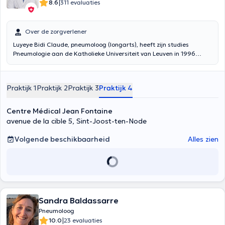
|
8.6
311 evaluaties
Over de zorgverlener
Luyeye Bidi Claude, pneumoloog (longarts), heeft zijn studies
Pneumologie aan de Katholieke Universiteit van Leuven in 1996
verricht. Hij heeft ook verschillende opleidingen doorgelopen in
slaapgeneeskunde, tabakologie en allergologie. Dr. Luyeye
raadpleegt in drie verschillende praktijken, twee in Sint-Pieters-
Praktijk 1
Praktijk 2
Praktijk 3
Praktijk 4
Woluwe en één in het medisch centrum van de Naties in Elsene.
Inhoud vertaald door google translate
Centre Médical Jean Fontaine
avenue de la cible 5, Sint-Joost-ten-Node
Volgende beschikbaarheid
Alles zien
Sandra Baldassarre
Pneumoloog
|
10.0
23 evaluaties