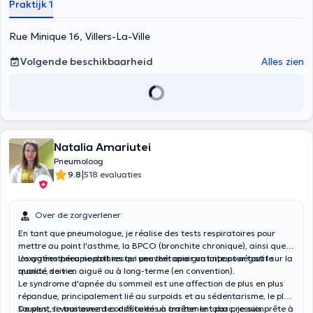
Praktijk 1
en woensdag. Zij spreekt vloeiend Frans, Nederlands en Engels.
Ontdek hieronder de verschillende consulten die zij aanbiedt en
maak vervolgens een afspraak met haar via haar online agenda of
Rue Minique 16, Villers-La-Ville
door haar rechtstreeks te bellen op haar nummer.
Volgende beschikbaarheid
Alles zien
Natalia Amariutei
Pneumoloog
|
9.8
518 evaluaties
Over de zorgverlener
En tant que pneumologue, je réalise des tests respiratoires pour
mettre au point l'asthme, la BPCO (bronchite chronique), ainsi que
les autres pneumopathies qui peuvent avoir un impact négatif sur la
L'oxygénothérapie doit rester une thérapie gratuite pour tout le
qualité de vie.
monde, soit en aiguë ou à long-terme (en convention).
Le syndrome d'apnée du sommeil est une affection de plus en plus
répandue, principalement lié au surpoids et au sédentarisme, le plus
souvent, le traitement consiste en un traitement par pression
De plus, si vous avez des difficultés à arrêter le tabac, je suis prête à