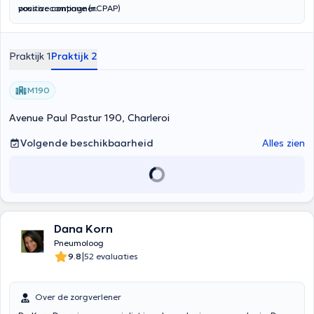
positive continue (nCPAP)
vous accompagner.
Praktijk 1
Praktijk 2
M190
Avenue Paul Pastur 190, Charleroi
Volgende beschikbaarheid
Alles zien
Dana Korn
Pneumoloog
|
9.8
52 evaluaties
Over de zorgverlener