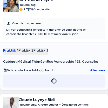
Pneumoloog
|
9.7
1396 evaluaties
Over de zorgverlener
Dr. Vanderheyde is longarts in thoraxoncologie, astma en
chronische bronchitis (COPD) met meer dan 12 jaar
beroepservaring. Hij heeft deelgenomen aan talrijke conferenties en
houdt zijn vaardigheden voortdurend op peil om zijn patiënten
betere zorg te kunnen bieden. Hij is lid van verschillende
Praktijk 1
Praktijk 2
Praktijk 3
verenigingen, waaronder ESMO, ERS en ATS, en behaalde zijn
specialisatiediploma pulmonologie in 2009 aan de Université
Catholique de Louvain in Woluwe. Hij geeft consultaties in het Frans
Cabinet Médical Thiméon
Rue Vandervelde 125, Courcelles
of Engels in Jumet, Saint-Vaast, Feluy, Marcinelle en Thiméon. Hij
kan u meenemen voor astma follow-up, zuurstoftherapie,
Volgende beschikbaarheid
Alles zien
pneumologische en respiratoire check-ups, oncologische follow-up
of COPD/chronische bronchitis follow-up. Hij helpt zijn patiënten ook
om van slaapstoornissen of ademhalingsallergieën af te komen.
Claude Luyeye Bidi
Pneumologie, Allergologie et médecine du sommeil