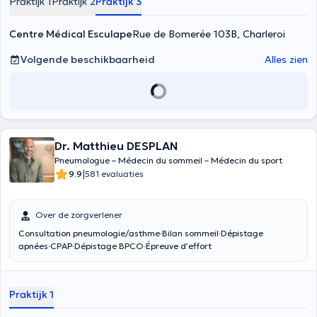
Praktijk 1
Praktijk 2
Praktijk 3
Centre Médical Esculape
Rue de Bomerée 103B, Charleroi
Volgende beschikbaarheid
Alles zien
Dr. Matthieu DESPLAN
Pneumologue – Médecin du sommeil – Médecin du sport
|
9.9
581 evaluaties
Over de zorgverlener
Consultation pneumologie/asthme·Bilan sommeil·Dépistage
apnées·CPAP·Dépistage BPCO·Épreuve d’effort
Praktijk 1