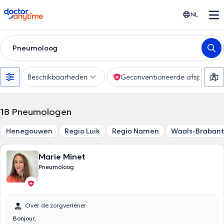
doctoranytime
NL
Pneumoloog
Beschikbaarheden
Geconventioneerde afspraak
18
Pneumologen
Henegouwen
Regio Luik
Regio Namen
Waals-Brabant
Marie Minet
Pneumoloog
Over de zorgverlener
Bonjour,