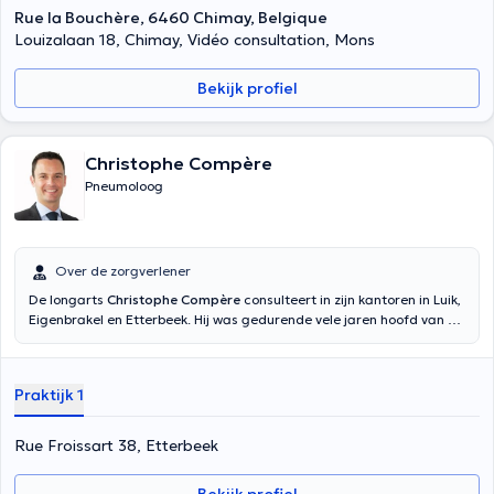
Rue la Bouchère, 6460 Chimay, Belgique
Louizalaan 18, Chimay, Vidéo consultation, Mons
Bekijk profiel
Christophe Compère
Pneumoloog
Over de zorgverlener
De longarts
Christophe Compère
consulteert in zijn kantoren in Luik,
Eigenbrakel en Etterbeek. Hij was gedurende vele jaren hoofd van de
toekomstige afdeling pneumologie van het Delta Ziekenhuis
(CHIREC). Om hem in een van zijn praktijken te ontmoeten, volstaat
het een afspraak met hem te maken via een van zijn nummers (+32
Praktijk 1
024 345 111 of +32 042 321 329). Hij kan u bevrijden van een allergie,
u helpen een longaandoening te behandelen of u verlossen van een
thoracaal oncologisch probleem. Hij spreekt vloeiend Frans en
Rue Froissart 38, Etterbeek
Engels. Om een afspraak te maken, gelieve contact op te nemen
met 02 434 54 50 voor ETTERBEEK, 02 434 94 57 voor BRAINE