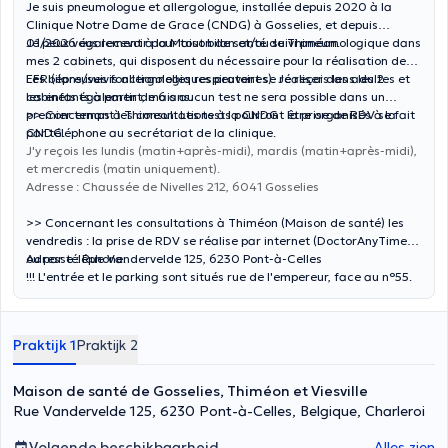
Je suis pneumologue et allergologue, installée depuis 2020 à la
Clinique Notre Dame de Grace (CNDG) à Gosselies, et depuis
01/2026 également à la Maison de santé de Thiméon.
Je peux vous recevoir pour tout bilan et/ou suivi pneumologique dans
mes 2 cabinets, qui disposent du nécessaire pour la réalisation des
EFR (épreuves fonctionnelles respiratoires). Je reçois les adultes et
Les bilans/suivis allergologiques peuvent se réaliser dans les 2
les enfants à partir de 6 ans.
cabinets également, mais aucun test ne sera possible dans un
premier temps à Thimeon. Les tests pourront être organisés à la
>> Concernant les consultations à la CNDG : la prise de RDV se fait
CNDG.
par téléphone au secrétariat de la clinique.
J'y reçois les lundis (matin+après-midi), mardis (matin+après-midi),
et mercredis (matin uniquement).
Adresse : Chaussée de Nivelles 212, 6041 Gosselies
>> Concernant les consultations à Thiméon (Maison de santé) les
vendredis : la prise de RDV se réalise par internet (DoctorAnyTime)
ou par téléphone.
Adresse : Rue Vandervelde 125, 6230 Pont-à-Celles
!!! L'entrée et le parking sont situés rue de l'empereur, face au n°55.
Praktijk 1
Praktijk 2
Maison de santé de Gosselies, Thiméon et Viesville
Rue Vandervelde 125, 6230 Pont-à-Celles, Belgique, Charleroi
Volgende beschikbaarheid
Alles zien