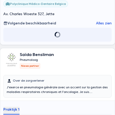
Polyclinique Médico-Dentaire Belgica
Av. Charles Woeste 327, Jette
Volgende beschikbaarheid
Alles zien
Saïda Bensliman
Pneumoloog
Niewe partner
Over de zorgverlener
J'exerce en pneumologie générale avec un accent sur la gestion des
maladies respiratoires chroniques et l'oncologie. Je suis
profondément investie dans l'établissement de relations de qualité
entre le soignant et le patient, ainsi que dans le coaching des
patients pour les aider à prendre en main leur santé et à vivre au
Praktijk 1
mieux avec leur maladie. En parallèle, je consacre une partie de mon
énergie à enseigner la méditation de pleine conscience et la