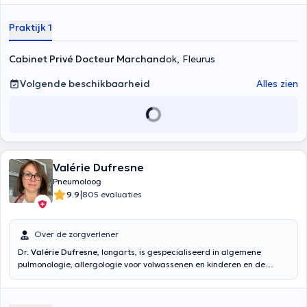
van de luchtwegen voor kinderen is pas mogelijk vanaf de leeftijd
van 3 jaar.
Praktijk 1
Cabinet Privé Docteur Marchand
ok, Fleurus
Volgende beschikbaarheid
Alles zien
Valérie Dufresne
Pneumoloog
|
9.9
805 evaluaties
Over de zorgverlener
Dr.
Valérie Dufresne
, longarts, is gespecialiseerd in algemene
pulmonologie, allergologie voor volwassenen en kinderen en de
behandeling van astma. Zij is afdelingshoofd in de kliniek Notre-
Dame-de-Grâce in Gosselies. Zij ontvangt u op afspraak in haar
privépraktijk in Marbais, Villers-La-Ville (rue Minique 16), op dinsdag