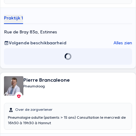
spirometrie en zuurstoftherapie. Het ondersteunt ook interstitiële en
systemische pathologieën. Bel 064/775238 om een ​​afspraak met
hem te maken
Praktijk 1
Rue de Bray 83a, Estinnes
Volgende beschikbaarheid
Alles zien
Pierre Brancaleone
Pneumoloog
Over de zorgverlener
Pneumologie adulte (patients > 15 ans) Consultation le mercredi de
16h30 à 19h30 à Hannut