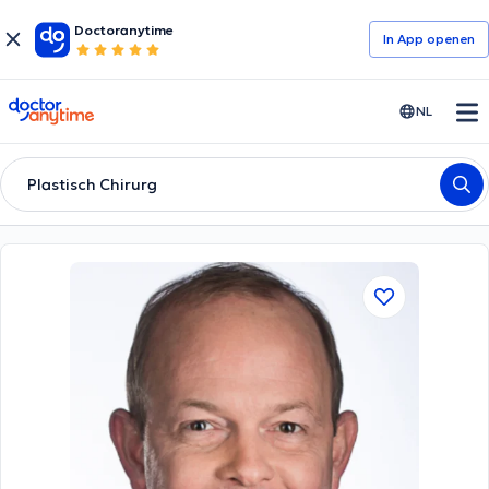
Doctoranytime
In App openen
doctoranytime
NL
Plastisch Chirurg