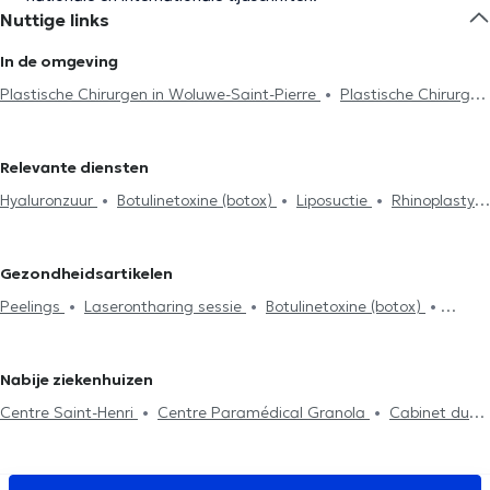
Nuttige links
In de omgeving
Plastische Chirurgen in Woluwe-Saint-Pierre
Plastische Chirurgen
in Brussel
Plastische Chirurgen in Etterbeek
Plastische
Chirurgen in Ixelles
Plastische Chirurgen in Oudergem
Relevante diensten
Plastische Chirurgen in Kraainem
Plastische Chirurgen in Uccle
Hyaluronzuur
Botulinetoxine (botox)
Liposuctie
Rhinoplasty
Plastische Chirurgen in Zaventem
Plastische Chirurgen in Vorst
Peelings
Borstverkleining
Gynecomastia
Blepharoplasty
Plastische Chirurgen in La Hulpe
Plastische Chirurgen in
Facelift
Laserontharing sessie
Injecties
Uitstekende oren
Waterloo
Plastische Chirurgen in Eigenbrakel
Gezondheidsartikelen
Mastopexie
Peelings
Laserontharing sessie
Botulinetoxine (botox)
Liposuctie
Hyaluronzuur
Nabije ziekenhuizen
Centre Saint-Henri
Centre Paramédical Granola
Cabinet du
Docteur Pléros
Whitlock Medical Center
Centre Adem
Guiti
Medical Center
Cabinet Montgomery
Bouzy-Damian