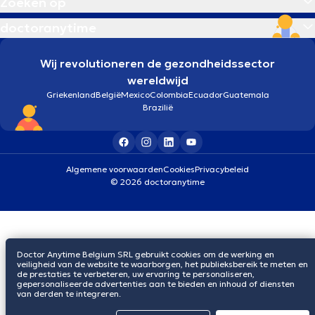
Zoeken op
doctoranytime
Wij revolutioneren de gezondheidssector
wereldwijd
Griekenland
België
Mexico
Colombia
Ecuador
Guatemala
Brazilië
Algemene voorwaarden
Cookies
Privacybeleid
© 2026 doctoranytime
Doctor Anytime Belgium SRL gebruikt cookies om de werking en
veiligheid van de website te waarborgen, het publieksbereik te meten en
de prestaties te verbeteren, uw ervaring te personaliseren,
gepersonaliseerde advertenties aan te bieden en inhoud of diensten
van derden te integreren.