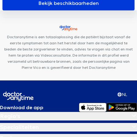
Groupe Médical du Cinquantenaire
Centre Médical Lindenhof
Bekijk beschikbaarheden
ARTISTES - BY LILIE
Centre Medical Gribaumont
Muse –
Osteopathy & Friends
Ostéo-Gribaumont
Amimo Cerisiers
Cabinet Louis t'Serstevens
Motion Rehab (MoRe)
Centre
Paramédical Saint-Michel
Clinique Keller
Aesthetics Clinic
Doctoranytime is een totaaloplossing die de patiënt bijstaat vanaf de
eerste symptomen tot aan het herstel door hem de mogelijkheid te
bieden de beste zorgverlener te vinden, advies te vragen via chat en met
hem te praten via Videoconsultatie. De informatie in dit profiel werd
verzameld uit betrouwbare bronnen, zoals de persoonlijke pagina van
Pierre Vico en is geverifieerd door het Doctoranytime
NL
Download de app
Regio's
Specialiteiten