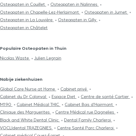
Osteopaten in Couillet
Osteopaten in Nalinnes
Osteopaten in Chapelle-Lez-Herlaimont
Osteopaten in Jumet
Osteopaten in La Louvière
Osteopaten in Gilly
Osteopaten in Châtelet
Populaire Osteopaten in Thuin
Nicolas Waste
Julien Legrain
Nabije ziekenhuizen
Global Care Nurse at Home
Cabinet privé
Cabinet du Dr Colonval
Espace Diet
Centre de santé Cartier
M190
Cabinet Médical THIC
Cabinet Bois d'Hairmont
Clinique des Marguerites
Centre Médical rue Dagnelies
Black and White Dental Clinic
Dental Family Charleroi
VOCLIdental TRAZEGNIES
Centre Santé Parc Charleroi
Cabinet médical Couez-Forret