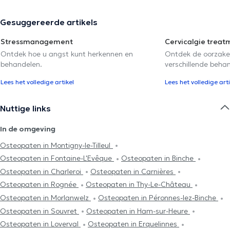
Gesuggereerde artikels
Stressmanagement
Cervicalgie treat
Ontdek hoe u angst kunt herkennen en
Ontdek de oorzake
behandelen.
verschillende beha
Lees het volledige artikel
Lees het volledige arti
Nuttige links
In de omgeving
Osteopaten in Montigny-le-Tilleul
Osteopaten in Fontaine-L'Evêque
Osteopaten in Binche
Osteopaten in Charleroi
Osteopaten in Carnières
Osteopaten in Rognée
Osteopaten in Thy-Le-Château
Osteopaten in Morlanwelz
Osteopaten in Péronnes-lez-Binche
Osteopaten in Souvret
Osteopaten in Ham-sur-Heure
Osteopaten in Loverval
Osteopaten in Erquelinnes