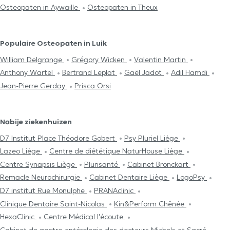
Osteopaten in Aywaille
Osteopaten in Theux
Populaire Osteopaten in Luik
William Delgrange
Grégory Wicken
Valentin Martin
Anthony Wartel
Bertrand Leplat
Gaël Jadot
Adil Hamdi
Jean-Pierre Gerday
Prisca Orsi
Nabije ziekenhuizen
D7 Institut Place Théodore Gobert
Psy Pluriel Liège
Lazeo Liège
Centre de diététique NaturHouse Liège
Centre Synapsis Liège
Plurisanté
Cabinet Bronckart
Remacle Neurochirurgie
Cabinet Dentaire Liège
LogoPsy
D7 institut Rue Monulphe
PRANAclinic
Clinique Dentaire Saint-Nicolas
Kin&Perform Chênée
HexaClinic
Centre Médical l'écoute