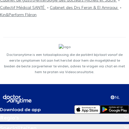
Cabinet de gastro-entérologie des docteurs Michels et Sacré
Collectif Médical SANTÉ
Cabinet des Drs Feron & El Amraoui
Kin&Perform Fléron
Doctoranytime is een totaaloplossing die de patiënt bijstaat vanaf de
eerste symptomen tot aan het herstel door hem de mogelijkheid te
bieden de beste zorgverlener te vinden, advies te vragen via chat en met
hem te praten via Videoconsultatie.
NL
Download de app
Regio's
Specialiteiten