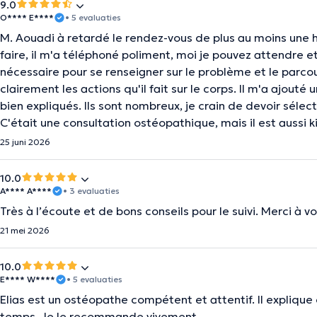
9.0
O**** E****
• 5 evaluaties
M. Aouadi à retardé le rendez-vous de plus au moins une he
faire, il m'a téléphoné poliment, moi je pouvez attendre et 
nécessaire pour se renseigner sur le problème et le parcour
clairement les actions qu'il fait sur le corps. Il m'a ajouté
bien expliqués. Ils sont nombreux, je crain de devoir sélec
C'était une consultation ostéopathique, mais il est aussi k
25 juni 2026
10.0
A**** A****
• 3 evaluaties
Très à l’écoute et de bons conseils pour le suivi. Merci à vo
21 mei 2026
10.0
E**** W****
• 5 evaluaties
Elias est un ostéopathe compétent et attentif. Il explique ce
temps. Je le recommande vivement