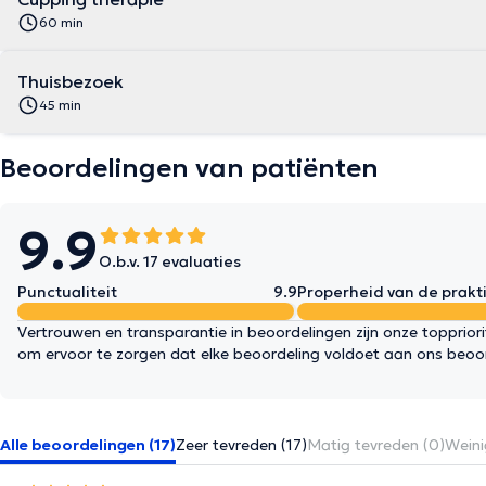
60 min
Thuisbezoek
45 min
Beoordelingen van patiënten
9.9
O.b.v. 17 evaluaties
Punctualiteit
9.9
Properheid van de prakti
Vertrouwen en transparantie in beoordelingen zijn onze topprior
om ervoor te zorgen dat elke beoordeling voldoet aan ons beoo
Alle beoordelingen (17)
Zeer tevreden (17)
Matig tevreden (0)
Weini