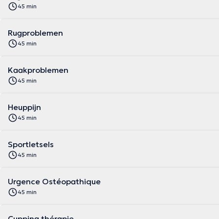
45 min
Rugproblemen
45 min
Kaakproblemen
45 min
Heuppijn
45 min
Sportletsels
45 min
Urgence Ostéopathique
45 min
Cupping thérapie