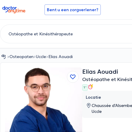
doctoranytime
Bent u een zorgverlener?
Osteopaten
Uccle
Elias Aouadi
Elias Aouadi
Ostéopathe et Kinési
1 '
Locatie
Chaussée d'Alsember
Uccle