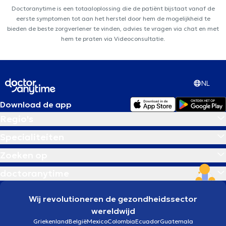
Doctoranytime is een totaaloplossing die de patiënt bijstaat vanaf de
eerste symptomen tot aan het herstel door hem de mogelijkheid te
bieden de beste zorgverlener te vinden, advies te vragen via chat en met
hem te praten via Videoconsultatie.
NL
Download de app
Regio's
Specialiteiten
Zoeken op
doctoranytime
Wij revolutioneren de gezondheidssector
wereldwijd
Griekenland
België
Mexico
Colombia
Ecuador
Guatemala