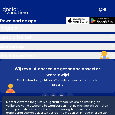
NL
Download de app
Regio's
Specialiteiten
Zoeken op
doctoranytime
Wij revolutioneren de gezondheidssector
wereldwijd
Griekenland
België
Mexico
Colombia
Ecuador
Guatemala
Brazilië
Doctor Anytime Belgium SRL gebruikt cookies om de werking en
veiligheid van de website te waarborgen, het publieksbereik te meten
Algemene voorwaarden
Cookies
Privacybeleid
en de prestaties te verbeteren, uw ervaring te personaliseren,
© 2026 doctoranytime
gepersonaliseerde advertenties aan te bieden en inhoud of diensten