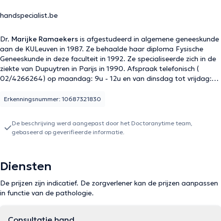
handspecialist.be
Dr.
Marijke Ramaekers
is afgestudeerd in algemene geneeskunde
aan de KULeuven in 1987. Ze behaalde haar diploma Fysische
Geneeskunde in deze faculteit in 1992. Ze specialiseerde zich in de
ziekte van Dupuytren in Parijs in 1990. Afspraak telefonisch (
02/4266264) op maandag: 9u - 12u en van dinsdag tot vrijdag:
9u tot 18u. Consultatie op dinsdag en donderdag van 11u tot 18u.
Erkenningsnummer: 10687321830
De beschrijving werd aangepast door het Doctoranytime team,
gebaseerd op geverifieerde informatie.
Diensten
De prijzen zijn indicatief. De zorgverlener kan de prijzen aanpassen
in functie van de pathologie.
Consultatie hand