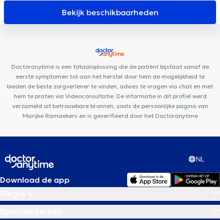
Cabinet-Nerviens
RegenGo
Basic-Fit Etterbeek
La Maison
Bekijk beschikbaarheden
PsyCol
PsychoLudo
Centre PsyCol Schuman Lalaing
Shine
Ortho & Dental Clinic
Centre Chiropratique Bruxelles
Posturalhub
Eurocare Medical Center
Centre Oxyzen
Centre PsyCol Mérode
Brussels Skin Center - Europese Wijk
Doctoranytime is een totaaloplossing die de patiënt bijstaat vanaf de
Kiné - Ostéo Schuman
eerste symptomen tot aan het herstel door hem de mogelijkheid te
bieden de beste zorgverlener te vinden, advies te vragen via chat en met
hem te praten via Videoconsultatie. De informatie in dit profiel werd
verzameld uit betrouwbare bronnen, zoals de persoonlijke pagina van
Marijke Ramaekers en is geverifieerd door het Doctoranytime
NL
Download de app
Regio's
Specialiteiten