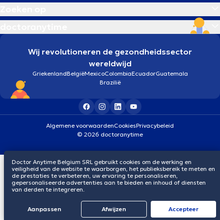
Zoeken op
doctoranytime
Wij revolutioneren de gezondheidssector
wereldwijd
Griekenland
België
Mexico
Colombia
Ecuador
Guatemala
Brazilië
Algemene voorwaarden
Cookies
Privacybeleid
© 2026 doctoranytime
Doctor Anytime Belgium SRL gebruikt cookies om de werking en
veiligheid van de website te waarborgen, het publieksbereik te meten en
de prestaties te verbeteren, uw ervaring te personaliseren,
gepersonaliseerde advertenties aan te bieden en inhoud of diensten
van derden te integreren.
Aanpassen
Afwijzen
Αccepteer