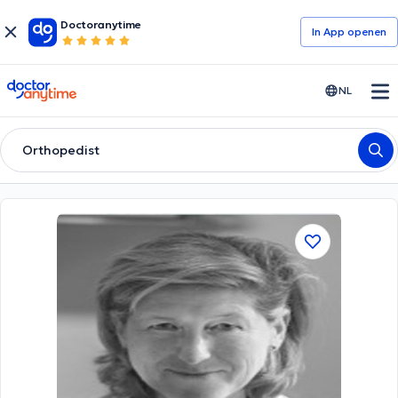
Doctoranytime
In App openen
doctoranytime
NL
Orthopedist