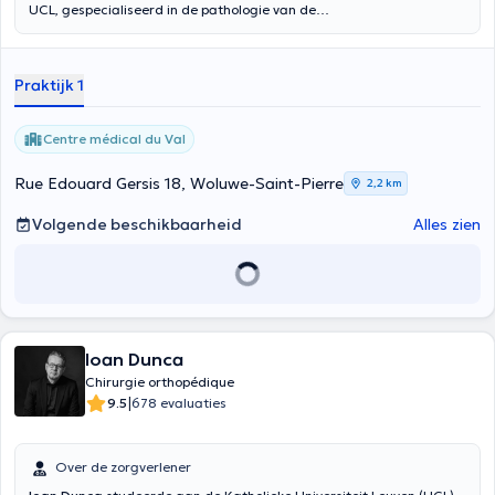
UCL, gespecialiseerd in de pathologie van de
hand/voorarm/elleboog en perifere zenuwen. Raadpleging op
afspraak in de Sint-Jansklinieken (Brussel-stad), in de medische
groep Jubelpark (Brussel - Sint-Lambrechts-Woluwe), of in
Praktijk 1
privéraadpleging (Wezembeek-Oppem).
Centre médical du Val
Rue Edouard Gersis 18, Woluwe-Saint-Pierre
2,2 km
Volgende beschikbaarheid
Alles zien
Ioan Dunca
Chirurgie orthopédique
|
9.5
678 evaluaties
Over de zorgverlener