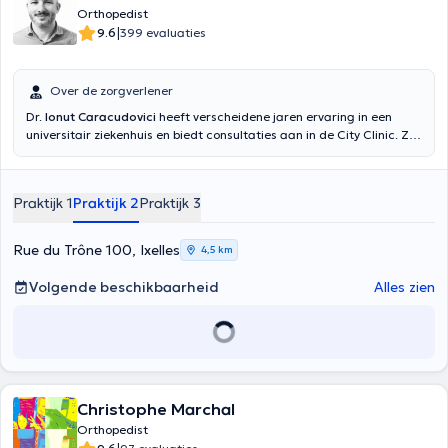
Orthopedist
|
9.6
399 evaluaties
Over de zorgverlener
Dr.
Ionut Caracudovici
heeft verscheidene jaren ervaring in een
universitair ziekenhuis en biedt consultaties aan in de City Clinic. Zijn
klinische en wetenschappelijke activiteit is gericht op voet- en
enkelchirurgie en traumatologie. Hij heeft talrijke cursussen en
opleidingen op dit gebied gevolgd en is een actief lid van
Praktijk 1
Praktijk 2
Praktijk 3
verschillende nationale en internationale wetenschappelijke
genootschappen. U kunt contact opnemen met de dokter via e-mail:
[email protected]
Rue du Trône 100, Ixelles
4,5 km
Volgende beschikbaarheid
Alles zien
Christophe Marchal
Orthopedist