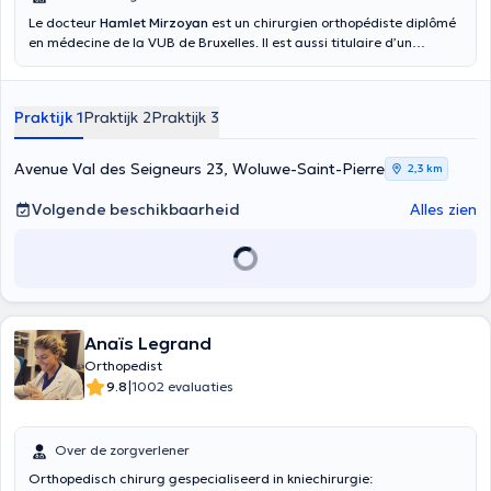
Le docteur
Hamlet Mirzoyan
est un chirurgien orthopédiste diplômé
en médecine de la VUB de Bruxelles. Il est aussi titulaire d’un
diplôme en orthopédie et est spécialisé en chirurgie du pied et de la
cheville/blessures liés au sport à la VUB. S’exprimant en français, en
anglais et en néerlandais, il consulte ses patients au Kio Medical
Praktijk 1
Praktijk 2
Praktijk 3
Center le mardi de 18h à 21h.
Avenue Val des Seigneurs 23, Woluwe-Saint-Pierre
2,3 km
Volgende beschikbaarheid
Alles zien
Anaïs Legrand
Orthopedist
|
9.8
1002 evaluaties
Over de zorgverlener
Orthopedisch chirurg gespecialiseerd in kniechirurgie: