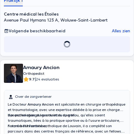
Praktijk 1
Centre médical les Étoiles
Avenue Paul Hymans 123 A, Woluwe-Saint-Lambert
Volgende beschikbaarheid
Alles zien
Amaury Ancion
Orthopedist
|
9.7
24 evaluaties
Over de zorgverlener
Le Docteur
Amaury Ancion
est spécialiste en chirurgie orthopédique
et traumatologie, avec une expertise dédiée à la prise en charge
des pathologies du genou et du sportif.
Il prend en charge les atteintes du genou, qu’elles soient
traumatiques, liées à la pratique sportive ou à l’usure articulaire,
notamment l’arthrose.
Formé à l’Université catholique de Louvain, il a complété son
parcours dans des centres français de référence, avec un fellowship