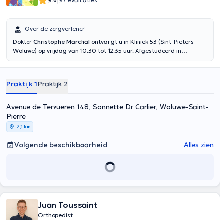
|
9.6
97 evaluaties
Over de zorgverlener
Dokter
Christophe Marchal
ontvangt u in Kliniek 53 (Sint-Pieters-
Woluwe) op vrijdag van 10.30 tot 12.35 uur. Afgestudeerd in
orthopedische chirurgie en traumatologie aan de UCL, biedt hij
verschillende soorten consulten aan: traumatologie, artroscopie,
ligamentoplastie, ...
Praktijk 1
Praktijk 2
Avenue de Tervueren 148, Sonnette Dr Carlier, Woluwe-Saint-
Pierre
2,1 km
Volgende beschikbaarheid
Alles zien
Juan Toussaint
Orthopedist