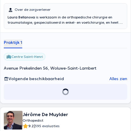
Over de zorgverlener
Laura Bellanova
is werkzaam in de orthopedische chirurgie en
traumatologie, gespecialiseerd in enkel- en voetchirurgie, en heet u
van harte welkom in haar Medisch en Paramedisch Centrum Saint
Henri. Als u liever rechtstreeks contact hebt, kunt u haar per e-mail
bereiken op laurabellanova @gmail.com
Praktijk 1
Centre Saint-Henri
Avenue Prekelinden 56, Woluwe-Saint-Lambert
Volgende beschikbaarheid
Alles zien
Jérôme De Muylder
Orthopedist
|
9.2
395 evaluaties