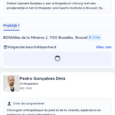
Dokter
Laurent Goubau
is een orthopedisch chirurg met een
privépraktijk in het Orthopedic and Sports Institute in Brussel. Hij
consulteert ook in het A.Z. Maria Middelares in Gent. Dr. Laurent
Goubau behaalde zijn master Algemene Geneeskunde in 2010 aan
de UCL. Hierna specialiseerde hij zich verder als Orthopedisch
Praktijk 1
Chirurg in het UZ Gent. Hij heeft ook ervaring opgedaan als fellow in
het buitenland waaronder Zwitserland, V.K., Spanje, USA en
Canada. Dr. Goubau is gespecialiseerd in orthopedische voet- en
BOSI
Allée de la Minerva 2, 1150 Bruxelles, Brussel
2,1 km
enkelchirurgie. Hij volgt dan ook regelmatig bijscholingen en
conferenties over enkelprotheses, enkel instabiliteit, hallux valgus en
Volgende beschikbaarheid
Alles zien
minimaal invasieve chirurgie. Dr. Laurent Goubau is tevens voorzitter
van het Belgian Foot and Ankle Society.
Pedro Gonçalves Diniz
Orthopedist
MD, PhD
Over de zorgverlener
Chirurgien orthopédique du pied et de la cheville; expérience en
médecine du sport orthopédique.