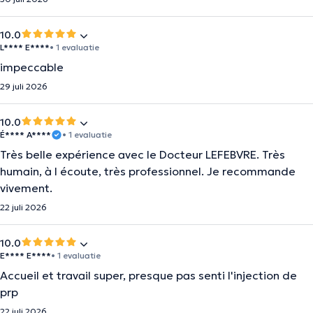
10.0
L**** E****
• 1 evaluatie
impeccable
29 juli 2026
10.0
É**** A****
• 1 evaluatie
Très belle expérience avec le Docteur LEFEBVRE. Très
humain, à l écoute, très professionnel. Je recommande
vivement.
22 juli 2026
10.0
E**** E****
• 1 evaluatie
Accueil et travail super, presque pas senti l'injection de
prp
22 juli 2026