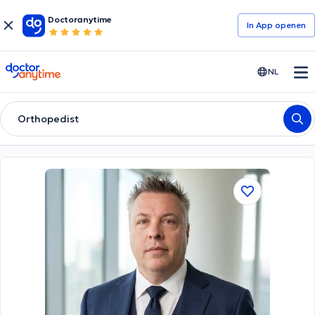
Doctoranytime
In App openen
doctoranytime
NL
Orthopedist