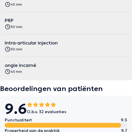
45 min
PRP
30 min
Intra-articular injection
30 min
ongle incarné
45 min
Beoordelingen van patiënten
9.6
O.b.v. 32 evaluaties
Punctualiteit
9.5
Properheid van de praktijk
9.7