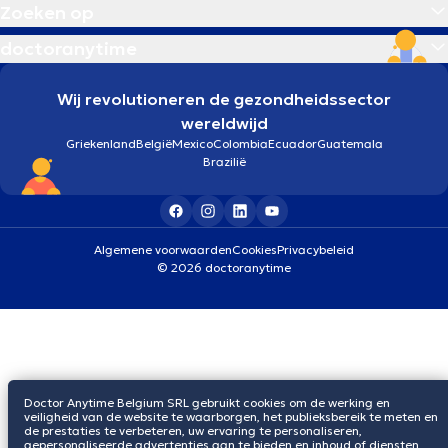
Zoeken op
doctoranytime
Wij revolutioneren de gezondheidssector
wereldwijd
Griekenland
België
Mexico
Colombia
Ecuador
Guatemala
Brazilië
Algemene voorwaarden
Cookies
Privacybeleid
© 2026 doctoranytime
Doctor Anytime Belgium SRL gebruikt cookies om de werking en
veiligheid van de website te waarborgen, het publieksbereik te meten en
de prestaties te verbeteren, uw ervaring te personaliseren,
gepersonaliseerde advertenties aan te bieden en inhoud of diensten