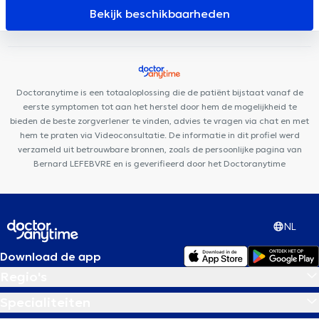
Art Center
Espace Médical Waterloo
Centre Médico-
Bekijk beschikbaarheden
Chirurgical de Waterloo
Centre Medico Chirurgical de Waterloo
Centre médical Wellcare
Centre Paramédical Alma
Soul By
The Lab
Centre Mimosa Waterloo
Kinevolution
Clinique
Médico Dentaire Waterloo
Ozon2000
Centre Paramédical
Doctoranytime is een totaaloplossing die de patiënt bijstaat vanaf de
Schuman
Station Medical Center
UNAH Mind Body Soul
eerste symptomen tot aan het herstel door hem de mogelijkheid te
bieden de beste zorgverlener te vinden, advies te vragen via chat en met
hem te praten via Videoconsultatie. De informatie in dit profiel werd
verzameld uit betrouwbare bronnen, zoals de persoonlijke pagina van
Bernard LEFEBVRE en is geverifieerd door het Doctoranytime
NL
Download de app
Regio's
Specialiteiten