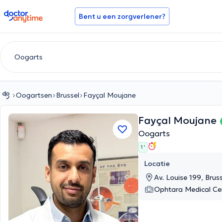
doctoranytime
Bent u een zorgverlener?
Oogartsen
Brussel
Fayçal Moujane
Fayçal Moujane
Oogarts
1 '
Locatie
Av. Louise 199, Bruss
Ophtara Medical Ce