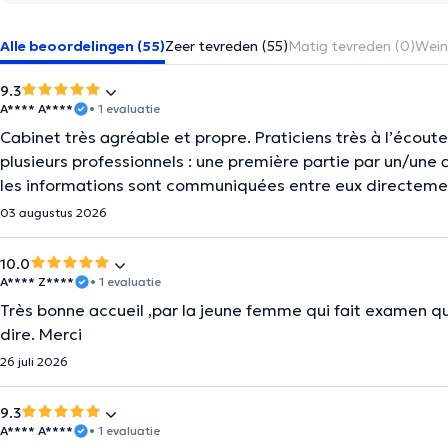
Alle beoordelingen (55)
Zeer tevreden (55)
Matig tevreden (0)
Wein
9.3
A**** A****
• 1 evaluatie
Cabinet très agréable et propre. Praticiens très à l’écou
plusieurs professionnels : une première partie par un/une
les informations sont communiquées entre eux directeme
03 augustus 2026
10.0
A**** Z****
• 1 evaluatie
Très bonne accueil ,par la jeune femme qui fait examen que
dire. Merci
26 juli 2026
9.3
A**** A****
• 1 evaluatie