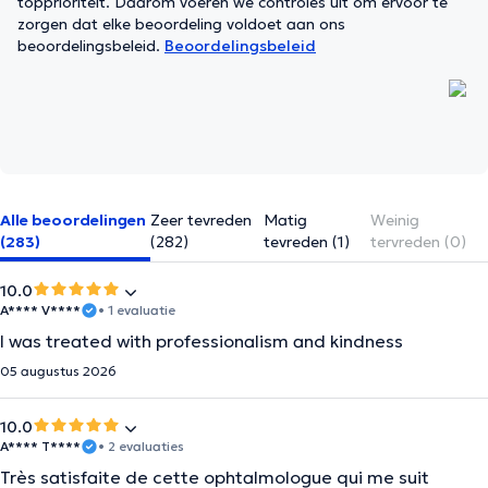
topprioriteit. Daarom voeren we controles uit om ervoor te
zorgen dat elke beoordeling voldoet aan ons
beoordelingsbeleid.
Beoordelingsbeleid
Alle beoordelingen
Zeer tevreden
Matig
Weinig
(283)
(282)
tevreden (1)
tervreden (0)
10.0
A**** V****
• 1 evaluatie
I was treated with professionalism and kindness
05 augustus 2026
10.0
A**** T****
• 2 evaluaties
Très satisfaite de cette ophtalmologue qui me suit