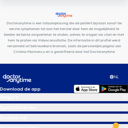
Lifestyle Medical Care
Centre Konkel
Clinique Dentaire
Vandervelde
Health and Care Medical Center
Médibois
Centre Médical & Dentaire Station Woluwé
Doctoranytime is een totaaloplossing die de patiënt bijstaat vanaf de
eerste symptomen tot aan het herstel door hem de mogelijkheid te
bieden de beste zorgverlener te vinden, advies te vragen via chat en met
hem te praten via Videoconsultatie. De informatie in dit profiel werd
verzameld uit betrouwbare bronnen, zoals de persoonlijke pagina van
Cristina Marinescu en is geverifieerd door het Doctoranytime
NL
Download de app
Regio's
Specialiteiten
Zoeken op
doctoranytime