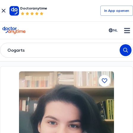
Doctoranytime
In App openen
doctoranytime
NL
Oogarts