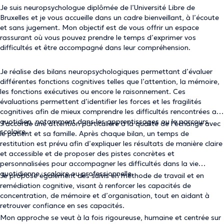
Je suis neuropsychologue diplômée de l’Université Libre de
Bruxelles et je vous accueille dans un cadre bienveillant, à l’écoute
et sans jugement. Mon objectif est de vous offrir un espace
rassurant où vous pouvez prendre le temps d’exprimer vos
difficultés et être accompagné dans leur compréhension.
Je réalise des bilans neuropsychologiques permettant d’évaluer
différentes fonctions cognitives telles que l’attention, la mémoire,
les fonctions exécutives ou encore le raisonnement. Ces
évaluations permettent d’identifier les forces et les fragilités
cognitives afin de mieux comprendre les difficultés rencontrées au
quotidien, notamment dans les apprentissages ou le parcours
J’accorde une attention particulière à la qualité de l’échange avec
scolaire.
le patient et sa famille. Après chaque bilan, un temps de
restitution est prévu afin d’expliquer les résultats de manière claire
et accessible et de proposer des pistes concrètes et
personnalisées pour accompagner les difficultés dans la vie
quotidienne, scolaire ou professionnelle.
Je propose également des suivis en méthode de travail et en
remédiation cognitive, visant à renforcer les capacités de
concentration, de mémoire et d’organisation, tout en aidant à
retrouver confiance en ses capacités.
Mon approche se veut à la fois rigoureuse, humaine et centrée sur