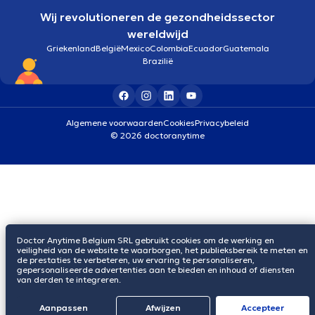
Wij revolutioneren de gezondheidssector
wereldwijd
Griekenland
België
Mexico
Colombia
Ecuador
Guatemala
Brazilië
Algemene voorwaarden
Cookies
Privacybeleid
© 2026 doctoranytime
Doctor Anytime Belgium SRL gebruikt cookies om de werking en
veiligheid van de website te waarborgen, het publieksbereik te meten en
de prestaties te verbeteren, uw ervaring te personaliseren,
gepersonaliseerde advertenties aan te bieden en inhoud of diensten
van derden te integreren.
Aanpassen
Afwijzen
Αccepteer