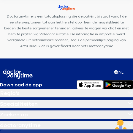
Clinic Tour & Taxis
LYD Dental Clinic
Pars Dental Clinique
Pluriel de Soins
César De Paepe Medisch Centrum Molenbeek
Doctoranytime is een totaaloplossing die de patiënt bijstaat vanaf de
Clinique de la Basilique
CentreTheraMove
eerste symptomen tot aan het herstel door hem de mogelijkheid te
bieden de beste zorgverlener te vinden, advies te vragen via chat en met
hem te praten via Videoconsultatie. De informatie in dit profiel werd
verzameld uit betrouwbare bronnen, zoals de persoonlijke pagina van
Arzu Bulduk en is geverifieerd door het Doctoranytime
NL
Download de app
Regio's
Specialiteiten
Zoeken op
doctoranytime