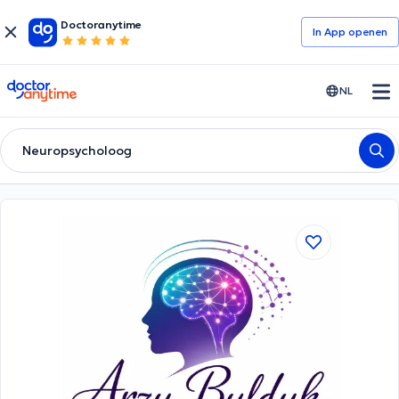
Doctoranytime
In App openen
doctoranytime
NL
Neuropsycholoog