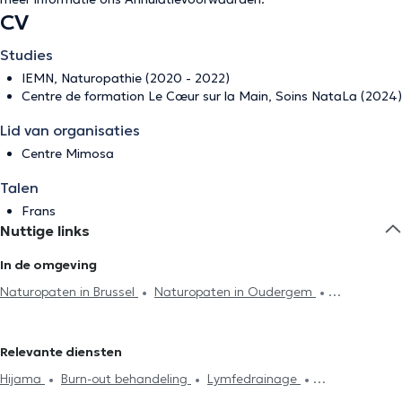
CV
Studies
IEMN, Naturopathie (2020 - 2022)
Centre de formation Le Cœur sur la Main, Soins NataLa (2024)
Lid van organisaties
Centre Mimosa
Talen
Frans
Nuttige links
In de omgeving
Naturopaten in Brussel
Naturopaten in Oudergem
Naturopaten in Woluwe-Saint-Pierre
Naturopaten in Woluwe-
Saint-Lambert
Naturopaten in Ixelles
Naturopaten in Uccle
Relevante diensten
Naturopaten in Schaerbeek
Naturopaten in Beersel
Hijama
Burn-out behandeling
Lymfedrainage
Naturopaten in Laken
Naturopaten in Sint-Agatha-Berchem
Voetreflexologie
Allergiebehandeling
Stressmanagement