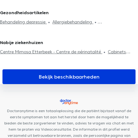
Naturopaten in Kasteelbrakel
Naturopaten in Grez-Doiceau
Behandeling slaapproblemen
Behandeling depressie
Gezondheidsartikelen
Dieetadvies
ADHD
Aromatherapie
Bachbloesems
Behandeling depressie
Allergiebehandeling
Behandeling van slapeloosheid - slaapstoornissen
Massage
Stressmanagement
Massage voor zwangere vrouwen
Reiki
Spijsverteringsstoornissen
Nabije ziekenhuizen
Centre Mimosa Etterbeek - Centre de périnatalité
Cabinets
médicaux Boulaares
Arsenal Clinic
Centre Médical Place de
l'Amitié
Clinique Dentaire d'Etterbeek
Centre Paramédical
Louis Schmidt
Pediatrics Brussels
Dentius Etterbeek
Bekijk beschikbaarheden
Clinique Grand Roi
Nika Health Center
DETAILLE DENTAL
CLINIC
Cabinet Mesens
I Care Center
Amimo MesaCosa La
Chasse
OdontoSmile: Clinique Dentaire
Pluridisciplinaired'Urgence
Couples and Family (Co-intervention)
Doctoranytime is een totaaloplossing die de patiënt bijstaat vanaf de
A(p)prendre Racines
Individual consultation A (p) Prendre Racines
eerste symptomen tot aan het herstel door hem de mogelijkheid te
Dental Plan
Centre Médical du Chant d'Oiseau
ORALIA
bieden de beste zorgverlener te vinden, advies te vragen via chat en met
hem te praten via Videoconsultatie. De informatie in dit profiel werd
Dental Clinic
verzameld uit betrouwbare bronnen, zoals de persoonlijke pagina van