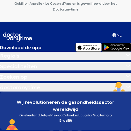
Gobillion Anaelle - Le Cocon d'Ana en is geverifieerd door het
Doctoranytime
NL
Download de app
Regio's
Specialiteiten
Zoeken op
doctoranytime
Wij revolutioneren de gezondheidssector
wereldwijd
Griekenland
België
Mexico
Colombia
Ecuador
Guatemala
Brazilië