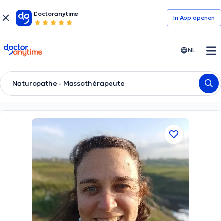
Doctoranytime
In App openen
doctoranytime
NL
Naturopathe - Massothérapeute