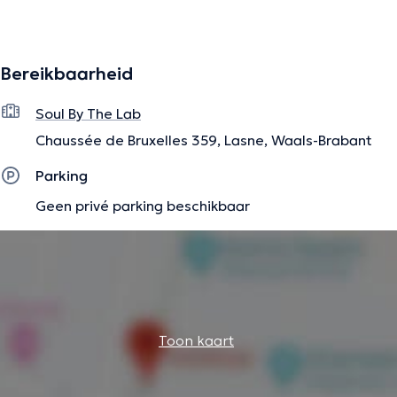
infantile-.
Bereikbaarheid
De beschrijving werd aangepast door het Doctoranytime team, gebaseerd
op geverifieerde informatie.
Soul By The Lab
Chaussée de Bruxelles 359, Lasne, Waals-Brabant
Parking
Geen privé parking beschikbaar
Toon kaart