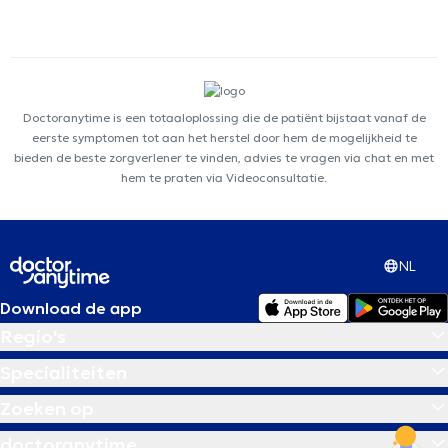
Doctoranytime is een totaaloplossing die de patiënt bijstaat vanaf de
eerste symptomen tot aan het herstel door hem de mogelijkheid te
bieden de beste zorgverlener te vinden, advies te vragen via chat en met
hem te praten via Videoconsultatie.
NL
Download de app
Regio's
Specialiteiten
Zoeken op
doctoranytime