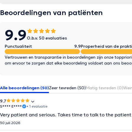
Beoordelingen van patiënten
9.9
O.b.v. 50 evaluaties
Punctualiteit
9.9
Properheid van de prakti
Vertrouwen en transparantie in beoordelingen zijn onze topprior
om ervoor te zorgen dat elke beoordeling voldoet aan ons beoo
Alle beoordelingen (50)
Zeer tevreden (50)
Matig tevreden (0)
Wein
9.7
S**** E****
• 1 evaluatie
Very patient and serious. Takes time to talk to the patie
30 juli 2026