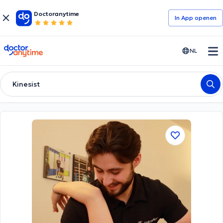
Doctoranytime
In App openen
doctoranytime
NL
Kinesist