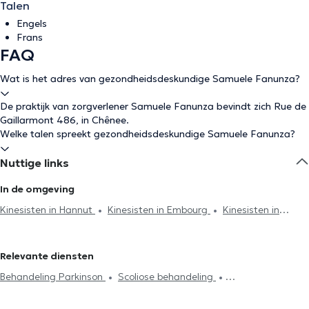
Talen
Engels
Frans
FAQ
Wat is het adres van gezondheidsdeskundige Samuele Fanunza?
De praktijk van zorgverlener Samuele Fanunza bevindt zich Rue de
Gaillarmont 486, in Chênee.
Welke talen spreekt gezondheidsdeskundige Samuele Fanunza?
Nuttige links
In de omgeving
Kinesisten in Hannut
Kinesisten in Embourg
Kinesisten in
Chaudfontaine
Kinesisten in Grivegnee
Kinesisten in Luik
Kinesisten in Angleur
Kinesisten in Fléron
Kinesisten in Oreye
Relevante diensten
Kinesisten in Mons
Kinesisten in Ans
Kinesisten in Seraing
Behandeling Parkinson
Scoliose behandeling
Kinesisten in Esneux
Kinesisten in Soumagne
Kinesisten in
Acupunctuursessie
Hijama
Burn-out behandeling
Oupeye
Kinesisten in Blégny
Kinesisten in Leuze-en-Hainaut