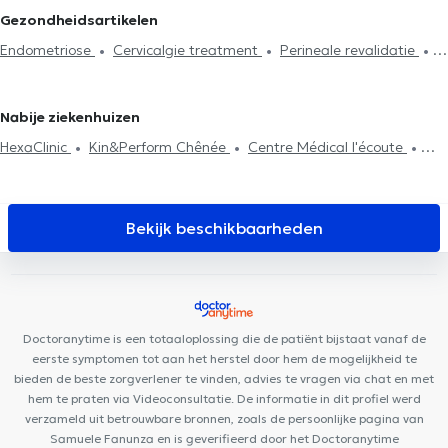
Lymfedrainage
Lumbalgie behandeling
Cervicalgie treatment
Kinesisten in Plainevaux
Kinesisten in Louveigné
Kinesisten in
Gezondheidsartikelen
Voetreflexologie
Perineale revalidatie
Respiratoire
Pepinster
Kinesisten in Houtain-Saint-Siméon
Endometriose
Cervicalgie treatment
Perineale revalidatie
revalidatie
Abdominale revalidatie
Post-operatie
Hernias
Scoliose behandeling
behandeling
Litekensbehandeling
Haken techniek
Rugproblemen
Huisbezoek
Revalidatie
Sportletsels
Nabije ziekenhuizen
behandeling
HexaClinic
Kin&Perform Chênée
Centre Médical l'écoute
Collectif Médical SANTÉ
Remacle Neurochirurgie
Cabinet
Bronckart
D7 Institut Place Théodore Gobert
Kin&Perform
Fléron
Psy Pluriel Liège
Lazeo Liège
Centre Synapsis Liège
Bekijk beschikbaarheden
PRANAclinic
Centre de diététique NaturHouse Liège
Plurisanté
Cabinet Dentaire Liège
LogoPsy
D7 institut Rue
Monulphe
Institut du poids de Beaufays
Clinique Dentaire
Saint-Nicolas
Institut du poids de Barchon
Doctoranytime is een totaaloplossing die de patiënt bijstaat vanaf de
eerste symptomen tot aan het herstel door hem de mogelijkheid te
bieden de beste zorgverlener te vinden, advies te vragen via chat en met
hem te praten via Videoconsultatie. De informatie in dit profiel werd
verzameld uit betrouwbare bronnen, zoals de persoonlijke pagina van
Samuele Fanunza en is geverifieerd door het Doctoranytime