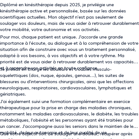
Diplômé en kinésithérapie depuis 2025, je privilégie une
kinésithérapie active et personnalisée, basée sur les données
scientifiques actuelles. Mon objectif n'est pas seulement de
soulager vos douleurs, mais de vous aider à retrouver durablement
votre mobilité, votre autonomie et vos activités.
Pour moi, chaque patient est unique. J'accorde une grande
importance à l'écoute, au dialogue et à la compréhension de votre
situation afin de construire avec vous un traitement personnalisé,
adapté à vos besoins, à vos objectifs et à votre rythme. Ma
priorité est de vous aider à retrouver durablement vos capacités
et à reprendre vos activités en toute confiance.
Je prends en charge les douleurs et troubles musculo-
squelettiques (dos, nuque, épaules, genoux…), les suites de
blessures ou d'interventions chirurgicales, ainsi que les affections
neurologiques, respiratoires, cardiovasculaires, lymphatiques et
gériatriques.
J'ai également suivi une formation complémentaire en exercice
thérapeutique pour la prise en charge des maladies chroniques,
notamment les maladies cardiovasculaires, le diabète, les troubles
métaboliques, l'obésité et les personnes ayant été traitées pour
un cancer. J'accompagne aussi les seniors dans le maintien de leur
mobilité, de leur autonomie et de leur qualité de vie.
Que votre objectif soit de soulager une douleur, récupérer après