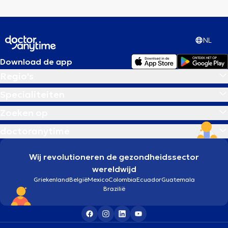
NL
Download de app
Regio's
Specialiteiten
Zoeken op
doctoranytime
Wij revolutioneren de gezondheidssector
wereldwijd
Griekenland
België
Mexico
Colombia
Ecuador
Guatemala
Brazilië