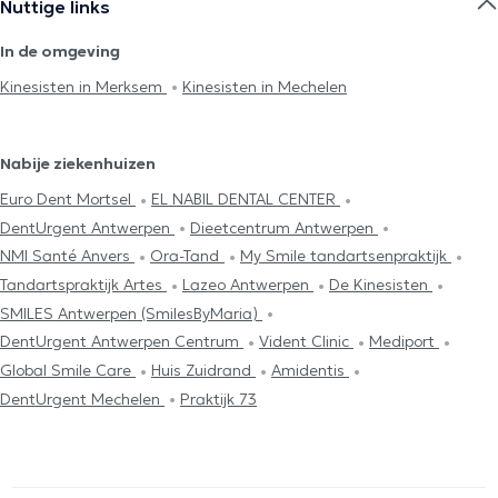
Nuttige links
In de omgeving
Kinesisten in Merksem
Kinesisten in Mechelen
Nabije ziekenhuizen
Euro Dent Mortsel
EL NABIL DENTAL CENTER
DentUrgent Antwerpen
Dieetcentrum Antwerpen
NMI Santé Anvers
Ora-Tand
My Smile tandartsenpraktijk
Tandartspraktijk Artes
Lazeo Antwerpen
De Kinesisten
SMILES Antwerpen (SmilesByMaria)
DentUrgent Antwerpen Centrum
Vident Clinic
Mediport
Global Smile Care
Huis Zuidrand
Amidentis
DentUrgent Mechelen
Praktijk 73