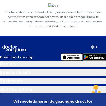
Doctoranytime is een totaaloplossing die de patiënt bijstaat vanaf de
eerste symptomen tot aan het herstel door hem de mogelijkheid te
bieden de beste zorgverlener te vinden, advies te vragen via chat en met
hem te praten via Videoconsultatie.
NL
Download de app
Regio's
Specialiteiten
Zoeken op
doctoranytime
Wij revolutioneren de gezondheidssector