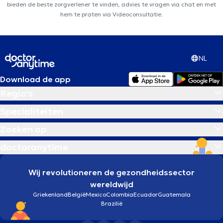
bieden de beste zorgverlener te vinden, advies te vragen via chat en met
hem te praten via Videoconsultatie.
NL
Download de app
Regio's
Specialiteiten
Zoeken op
doctoranytime
Wij revolutioneren de gezondheidssector
wereldwijd
Griekenland
België
Mexico
Colombia
Ecuador
Guatemala
Brazilië