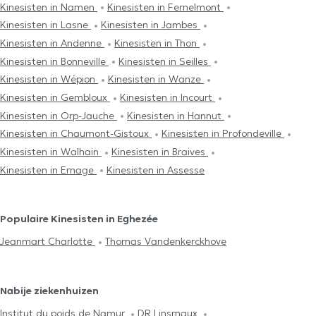
Kinesisten in Namen
Kinesisten in Fernelmont
Kinesisten in Lasne
Kinesisten in Jambes
Kinesisten in Andenne
Kinesisten in Thon
Kinesisten in Bonneville
Kinesisten in Seilles
Kinesisten in Wépion
Kinesisten in Wanze
Kinesisten in Gembloux
Kinesisten in Incourt
Kinesisten in Orp-Jauche
Kinesisten in Hannut
Kinesisten in Chaumont-Gistoux
Kinesisten in Profondeville
Kinesisten in Walhain
Kinesisten in Braives
Kinesisten in Ernage
Kinesisten in Assesse
Populaire Kinesisten in Eghezée
Jeanmart Charlotte
Thomas Vandenkerckhove
Nabije ziekenhuizen
Institut du poids de Namur
DR Linsmaux