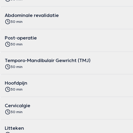
Abdominale revalidatie
30 min
Post-operatie
30 min
Temporo-Mandibulair Gewricht (TMJ)
30 min
Hoofdpijn
30 min
Cervicalgie
30 min
Litteken