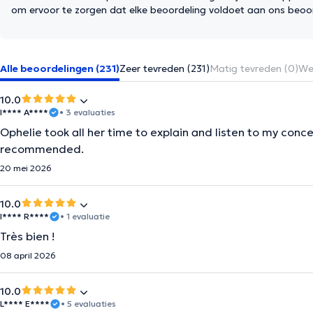
om ervoor te zorgen dat elke beoordeling voldoet aan ons beoo
Alle beoordelingen (231)
Zeer tevreden (231)
Matig tevreden (0)
Wei
10.0
I**** A****
• 3 evaluaties
Ophelie took all her time to explain and listen to my concer
recommended.
20 mei 2026
10.0
I**** R****
• 1 evaluatie
Très bien !
08 april 2026
10.0
L**** E****
• 5 evaluaties