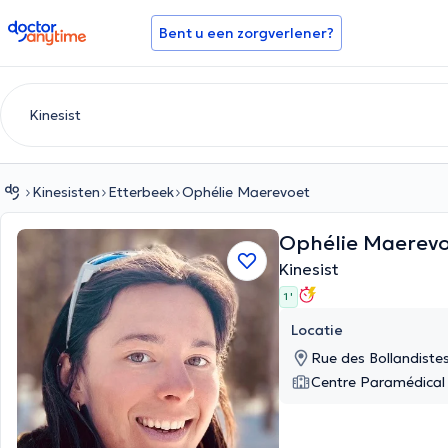
doctoranytime
Bent u een zorgverlener?
Kinesisten
Etterbeek
Ophélie Maerevoet
Ophélie Maerev
Kinesist
1 '
Locatie
Rue des Bollandiste
Centre Paramédical 