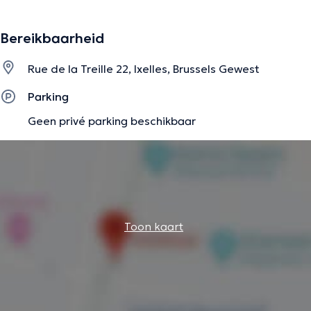
pour la petite enfance. Sur rendez-vous à mon cabinet à
Ixelles.
Bereikbaarheid
Rue de la Treille 22, Ixelles, Brussels Gewest
De beschrijving werd aangepast door het Doctoranytime team, gebaseerd
op geverifieerde informatie.
Parking
Geen privé parking beschikbaar
Toon kaart