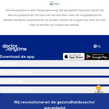
Doctoranytime is een totaaloplossing die de patiënt bijstaat vanaf de
eerste symptomen tot aan het herstel door hem de mogelijkheid te
bieden de beste zorgverlener te vinden, advies te vragen via chat en met
hem te praten via Videoconsultatie.
NL
Download de app
Regio's
Specialiteiten
Zoeken op
doctoranytime
Wij revolutioneren de gezondheidssector
wereldwijd