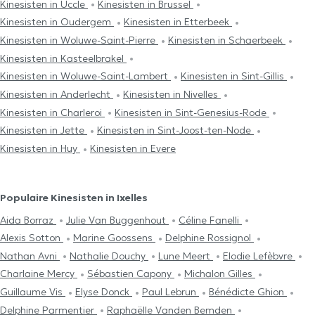
Kinesisten in Uccle
Kinesisten in Brussel
Kinesisten in Oudergem
Kinesisten in Etterbeek
Kinesisten in Woluwe-Saint-Pierre
Kinesisten in Schaerbeek
Kinesisten in Kasteelbrakel
Kinesisten in Woluwe-Saint-Lambert
Kinesisten in Sint-Gillis
Kinesisten in Anderlecht
Kinesisten in Nivelles
Kinesisten in Charleroi
Kinesisten in Sint-Genesius-Rode
Kinesisten in Jette
Kinesisten in Sint-Joost-ten-Node
Kinesisten in Huy
Kinesisten in Evere
Populaire Kinesisten in Ixelles
Aida Borraz
Julie Van Buggenhout
Céline Fanelli
Alexis Sotton
Marine Goossens
Delphine Rossignol
Nathan Avni
Nathalie Douchy
Lune Meert
Elodie Lefèbvre
Charlaine Mercy
Sébastien Capony
Michalon Gilles
Guillaume Vis
Elyse Donck
Paul Lebrun
Bénédicte Ghion
Delphine Parmentier
Raphaëlle Vanden Bemden