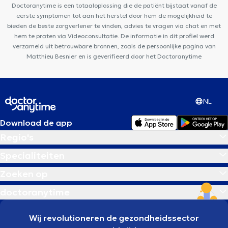
Doctoranytime is een totaaloplossing die de patiënt bijstaat vanaf de
eerste symptomen tot aan het herstel door hem de mogelijkheid te
bieden de beste zorgverlener te vinden, advies te vragen via chat en met
hem te praten via Videoconsultatie. De informatie in dit profiel werd
verzameld uit betrouwbare bronnen, zoals de persoonlijke pagina van
Matthieu Besnier en is geverifieerd door het Doctoranytime
NL
Download de app
Regio's
Specialiteiten
Zoeken op
doctoranytime
Wij revolutioneren de gezondheidssector