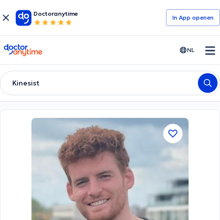
Doctoranytime
In App openen
doctoranytime
NL
Kinesist