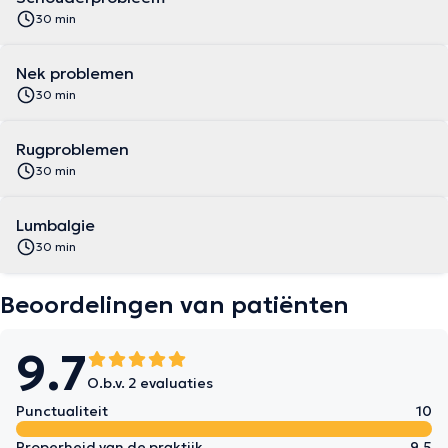
30 min
Nek problemen
30 min
Rugproblemen
30 min
Lumbalgie
30 min
Beoordelingen van patiënten
9.7
O.b.v. 2 evaluaties
Punctualiteit
10
Properheid van de praktijk
9.5