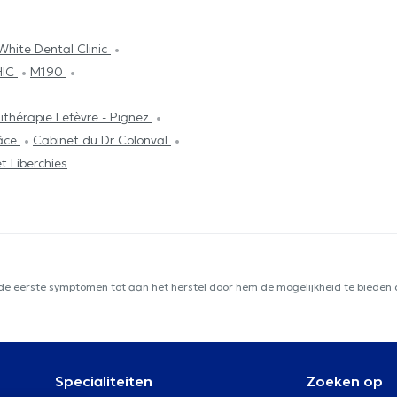
White Dental Clinic
HIC
M190
ithérapie Lefèvre - Pignez
râce
Cabinet du Dr Colonval
t Liberchies
 de eerste symptomen tot aan het herstel door hem de mogelijkheid te bieden d
Specialiteiten
Zoeken op