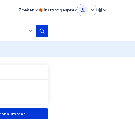
Zoeken
Instant gesprek
NL
efoonnummer