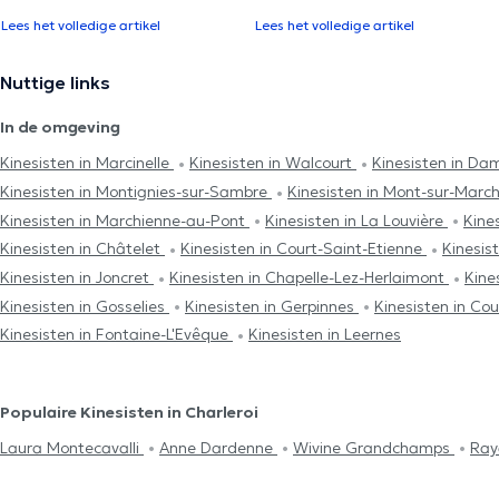
Lees het volledige artikel
Lees het volledige artikel
Nuttige links
In de omgeving
Kinesisten in Marcinelle
Kinesisten in Walcourt
Kinesisten in D
Kinesisten in Montignies-sur-Sambre
Kinesisten in Mont-sur-Marc
Kinesisten in Marchienne-au-Pont
Kinesisten in La Louvière
Kine
Kinesisten in Châtelet
Kinesisten in Court-Saint-Etienne
Kinesis
Kinesisten in Joncret
Kinesisten in Chapelle-Lez-Herlaimont
Kine
Kinesisten in Gosselies
Kinesisten in Gerpinnes
Kinesisten in Cou
Kinesisten in Fontaine-L'Evêque
Kinesisten in Leernes
Populaire Kinesisten in Charleroi
Laura Montecavalli
Anne Dardenne
Wivine Grandchamps
Ray