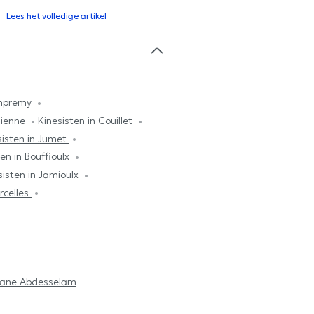
Lees het volledige artikel
ampremy
hienne
Kinesisten in Couillet
sisten in Jumet
ten in Bouffioulx
sisten in Jamioulx
rcelles
ane Abdesselam