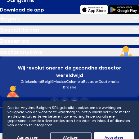
Download de app
Regio's
Specialiteiten
Zoeken op
doctoranytime
Wij revolutioneren de gezondheidssector
wereldwijd
Griekenland
België
Mexico
Colombia
Ecuador
Guatemala
Brazilië
Doctor Anytime Belgium SRL gebruikt cookies om de werking en
veiligheid van de website te waarborgen, het publieksbereik te meten
Algemene voorwaarden
Cookies
Privacybeleid
en de prestaties te verbeteren, uw ervaring te personaliseren,
© 2026 doctoranytime
gepersonaliseerde advertenties aan te bieden en inhoud of diensten
van derden te integreren.
Aanpassen
Afwijzen
Αccepteer