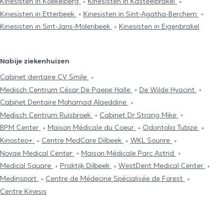
Kinesisten in Koekelberg
Kinesisten in Kasteelbrakel
Kinesisten in Etterbeek
Kinesisten in Sint-Agatha-Berchem
Kinesisten in Sint-Jans-Molenbeek
Kinesisten in Eigenbrakel
Nabije ziekenhuizen
Cabinet dentaire CV Smile
Medisch Centrum César De Paepe Halle
De Wilde Hyacint
Cabinet Dentaire Mohamad Alaeddine
Medisch Centrum Ruisbroek
Cabinet Dr Strang Mike
BPM Center
Maison Médicale du Coeur
Odontolia Tubize
Kinosteo+
Centre MedCare Dilbeek
WKL Sourire
Novae Medical Center
Maison Médicale Parc Astrid
Medical Square
Praktijk Dilbeek
WestDent Medical Center
Medinsport
Centre de Médecine Spécialisée de Forest
Centre Kinesis