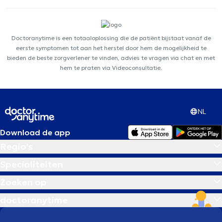
Doctoranytime is een totaaloplossing die de patiënt bijstaat vanaf de
eerste symptomen tot aan het herstel door hem de mogelijkheid te
bieden de beste zorgverlener te vinden, advies te vragen via chat en met
hem te praten via Videoconsultatie.
NL
Download de app
Regio's
Specialiteiten
Zoeken op
doctoranytime