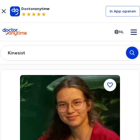
Doctoranytime
In App openen
doctoranytime
NL
Kinesist