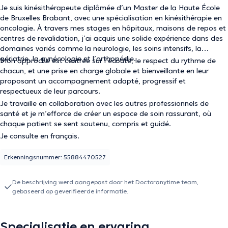
Je suis kinésithérapeute diplômée d’un Master de la Haute École
de Bruxelles Brabant, avec une spécialisation en kinésithérapie en
oncologie. À travers mes stages en hôpitaux, maisons de repos et
centres de revalidation, j’ai acquis une solide expérience dans des
domaines variés comme la neurologie, les soins intensifs, la
gériatrie, la gynécologie et l’orthopédie.
Mon approche est centrée sur l’écoute, le respect du rythme de
chacun, et une prise en charge globale et bienveillante en leur
proposant un accompagnement adapté, progressif et
respectueux de leur parcours.
Je travaille en collaboration avec les autres professionnels de
santé et je m’efforce de créer un espace de soin rassurant, où
chaque patient se sent soutenu, compris et guidé.
Je consulte en français.
Erkenningsnummer: 55884470527
De beschrijving werd aangepast door het Doctoranytime team,
gebaseerd op geverifieerde informatie.
Specialisatie en ervaring