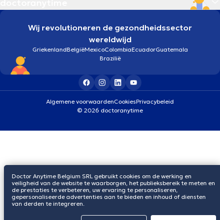
doctoranytime
Wij revolutioneren de gezondheidssector
wereldwijd
Griekenland
België
Mexico
Colombia
Ecuador
Guatemala
Brazilië
Algemene voorwaarden
Cookies
Privacybeleid
© 2026 doctoranytime
Doctor Anytime Belgium SRL gebruikt cookies om de werking en
veiligheid van de website te waarborgen, het publieksbereik te meten en
de prestaties te verbeteren, uw ervaring te personaliseren,
gepersonaliseerde advertenties aan te bieden en inhoud of diensten
van derden te integreren.