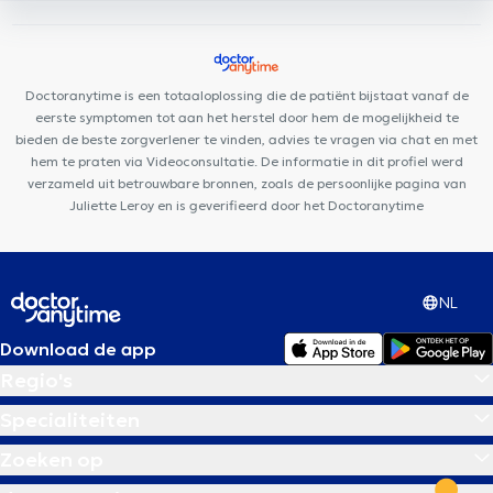
Pars Dental Clinique
Pôle Médical Dewand
Centre médical
Charles Woeste
KS Medical Center & Dentisterie
Vimeco
Polyclinique Médico-Dentaire Belgica
Doctoranytime is een totaaloplossing die de patiënt bijstaat vanaf de
eerste symptomen tot aan het herstel door hem de mogelijkheid te
bieden de beste zorgverlener te vinden, advies te vragen via chat en met
hem te praten via Videoconsultatie. De informatie in dit profiel werd
verzameld uit betrouwbare bronnen, zoals de persoonlijke pagina van
Juliette Leroy en is geverifieerd door het Doctoranytime
NL
Download de app
Regio's
Specialiteiten
Zoeken op