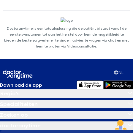
Doctoranytime is een totaaloplossing die de patiënt bijstaat vanaf de
eerste symptomen tot aan het herstel door hem de mogelijkheid te
bieden de beste zorgverlener te vinden, advies te vragen via chat en met
hem te praten via Videoconsultatie.
NL
Download de app
Regio's
Specialiteiten
Zoeken op
doctoranytime