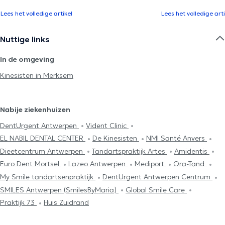
Lees het volledige artikel
Lees het volledige arti
Nuttige links
In de omgeving
Kinesisten in Merksem
Nabije ziekenhuizen
DentUrgent Antwerpen
Vident Clinic
EL NABIL DENTAL CENTER
De Kinesisten
NMI Santé Anvers
Dieetcentrum Antwerpen
Tandartspraktijk Artes
Amidentis
Euro Dent Mortsel
Lazeo Antwerpen
Mediport
Ora-Tand
My Smile tandartsenpraktijk
DentUrgent Antwerpen Centrum
SMILES Antwerpen (SmilesByMaria)
Global Smile Care
Praktijk 73
Huis Zuidrand