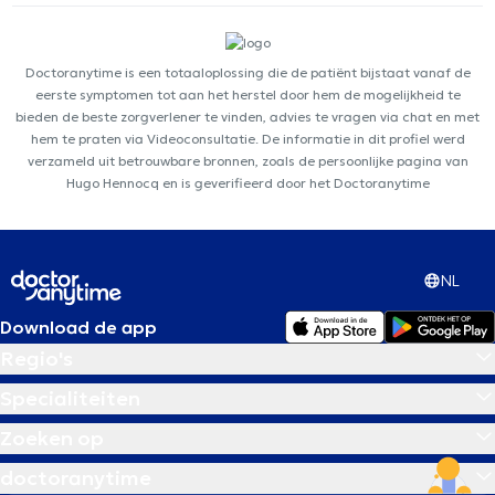
Doctoranytime is een totaaloplossing die de patiënt bijstaat vanaf de
eerste symptomen tot aan het herstel door hem de mogelijkheid te
bieden de beste zorgverlener te vinden, advies te vragen via chat en met
hem te praten via Videoconsultatie. De informatie in dit profiel werd
verzameld uit betrouwbare bronnen, zoals de persoonlijke pagina van
Hugo Hennocq en is geverifieerd door het Doctoranytime
NL
Download de app
Regio's
Specialiteiten
Zoeken op
doctoranytime