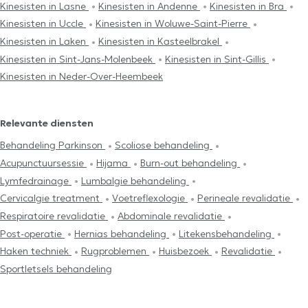
Kinesisten in Lasne
Kinesisten in Andenne
Kinesisten in Bra
Kinesisten in Uccle
Kinesisten in Woluwe-Saint-Pierre
Kinesisten in Laken
Kinesisten in Kasteelbrakel
Kinesisten in Sint-Jans-Molenbeek
Kinesisten in Sint-Gillis
Kinesisten in Neder-Over-Heembeek
Relevante diensten
Behandeling Parkinson
Scoliose behandeling
Acupunctuursessie
Hijama
Burn-out behandeling
Lymfedrainage
Lumbalgie behandeling
Cervicalgie treatment
Voetreflexologie
Perineale revalidatie
Respiratoire revalidatie
Abdominale revalidatie
Post-operatie
Hernias behandeling
Litekensbehandeling
Haken techniek
Rugproblemen
Huisbezoek
Revalidatie
Sportletsels behandeling