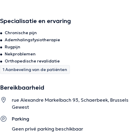
dans le respect et la bienveillance. N'hésitez pas à me
contacter pour de plus amples informations. LGBTQIA+
friendly
Specialisatie en ervaring
Chronische pijn
De beschrijving werd aangepast door het Doctoranytime team, gebaseerd
Ademhalingsfysiotherapie
op geverifieerde informatie.
Rugpijn
Nekproblemen
Orthopedische revalidatie
1 Aanbeveling van de patiënten
Bereikbaarheid
rue Alexandre Markelbach 93, Schaerbeek, Brussels
Gewest
Parking
Geen privé parking beschikbaar