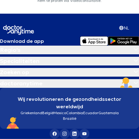
hem te praten via Videoconsultatie.
NL
Download de app
Regio's
Specialiteiten
Zoeken op
doctoranytime
Wij revolutioneren de gezondheidssector
wereldwijd
Griekenland
België
Mexico
Colombia
Ecuador
Guatemala
Brazilië