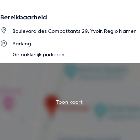
toepassing.
Inhoud vertaald door google translate
Bereikbaarheid
Boulevard des Combattants 29, Yvoir, Regio Namen
De beschrijving werd aangepast door het Doctoranytime team, gebaseerd
op geverifieerde informatie.
Parking
Gemakkelijk parkeren
Toon kaart