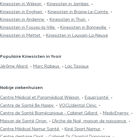
Kinesisten in Wépion
Kinesisten in Jambes
Kinesisten in Enghien
Kinesisten in Braine-Le-Comte
Kinesisten in Andenne
Kinesisten in Thon
Kinesisten in Fosses-la-Ville
Kinesisten in Bonneville
Kinesisten in Mettet
Kinesisten in Louvain-La-Neuve
Populaire Kinesisten in Yvoir
Jérôme Allard
Marc Rabeux
Loïc Tasiaux
Nabije ziekenhuizen
Centre Médical et Paramédical Wépion
Equip'santé
Centre de Santé Be Happy
VOCLIdental Clinic
Centre de Santé Biomécanique - Cabinet Gillard
MedicEnergy
Maison de Santé Orion
L'Arche de Noé, maison de naissance
Centre Médical Namur Santé
Kiné Sport Namur
Centre dentaire Opal
Cabinet Dr Chantal Dangoisse