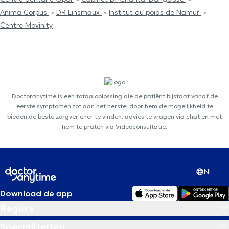
Anima Corpus
DR Linsmaux
Institut du poids de Namur
Centre Movinity
Doctoranytime is een totaaloplossing die de patiënt bijstaat vanaf de
eerste symptomen tot aan het herstel door hem de mogelijkheid te
bieden de beste zorgverlener te vinden, advies te vragen via chat en met
hem te praten via Videoconsultatie.
NL
Download de app
Regio's
Specialiteiten