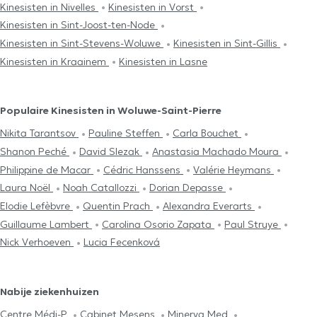
Kinesisten in Nivelles
Kinesisten in Vorst
Kinesisten in Sint-Joost-ten-Node
Kinesisten in Sint-Stevens-Woluwe
Kinesisten in Sint-Gillis
Kinesisten in Kraainem
Kinesisten in Lasne
Populaire Kinesisten in Woluwe-Saint-Pierre
Nikita Tarantsov
Pauline Steffen
Carla Bouchet
Shanon Peché
David Slezak
Anastasia Machado Moura
Philippine de Macar
Cédric Hanssens
Valérie Heymans
Laura Noël
Noah Catallozzi
Dorian Depasse
Elodie Lefèbvre
Quentin Prach
Alexandra Everarts
Guillaume Lambert
Carolina Osorio Zapata
Paul Struye
Nick Verhoeven
Lucia Fecenková
Nabije ziekenhuizen
Centre Médi-P
Cabinet Mesens
Minerva Med