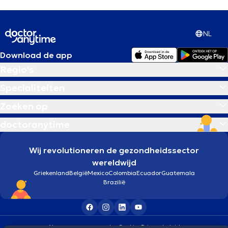
NL
Download de app
Regio's
Specialiteiten
Zoeken op
doctoranytime
Wij revolutioneren de gezondheidssector
wereldwijd
Griekenland
België
Mexico
Colombia
Ecuador
Guatemala
Brazilië
Algemene voorwaarden
Cookies
Privacybeleid