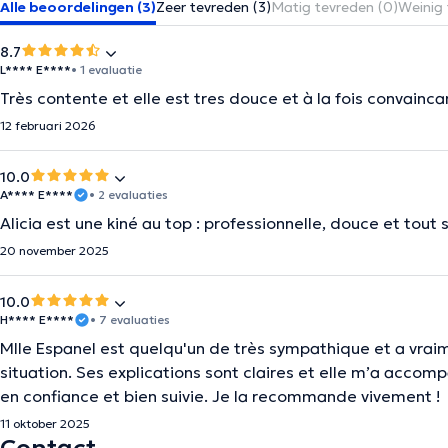
Alle beoordelingen (3)
Zeer tevreden (3)
Matig tevreden (0)
Weinig 
8.7
L**** E****
• 1 evaluatie
Très contente et elle est tres douce et à la fois convainc
12 februari 2026
10.0
A**** E****
• 2 evaluaties
Alicia est une kiné au top : professionnelle, douce et to
20 november 2025
10.0
H**** E****
• 7 evaluaties
Mlle Espanel est quelqu'un de très sympathique et a vrai
situation. Ses explications sont claires et elle m’a accom
en confiance et bien suivie. Je la recommande vivement !
11 oktober 2025