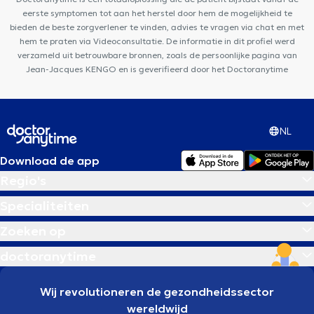
eerste symptomen tot aan het herstel door hem de mogelijkheid te
bieden de beste zorgverlener te vinden, advies te vragen via chat en met
hem te praten via Videoconsultatie. De informatie in dit profiel werd
verzameld uit betrouwbare bronnen, zoals de persoonlijke pagina van
Jean-Jacques KENGO en is geverifieerd door het Doctoranytime
NL
Download de app
Regio's
Specialiteiten
Zoeken op
doctoranytime
Wij revolutioneren de gezondheidssector
wereldwijd