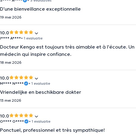
S**** A****
• 3 evaluaties
D’une bienveillance exceptionnelle
19 mei 2026
10.0
I**** A****
• 1 evaluatie
Docteur Kengo est toujours très aimable et à l'écoute. Un
médecin qui inspire confiance.
18 mei 2026
10.0
M**** N****
• 1 evaluatie
Vriendelijke en beschikbare dokter
13 mei 2026
10.0
O**** O****
• 1 evaluatie
Ponctuel, professionnel et très sympathique!