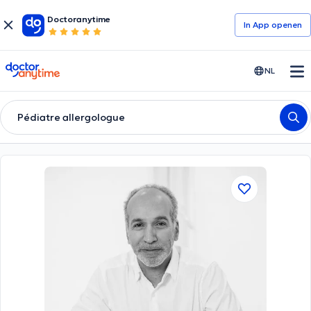
Doctoranytime
In App openen
doctoranytime
NL
Pédiatre allergologue