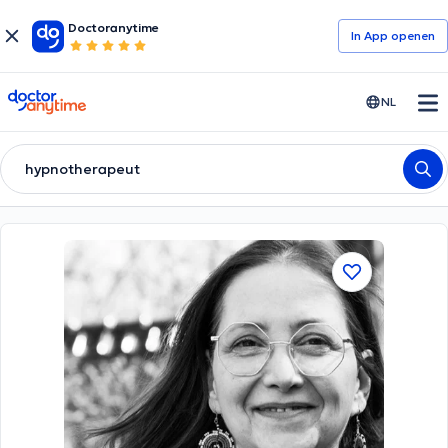
Doctoranytime
In App openen
doctoranytime
NL
hypnotherapeut