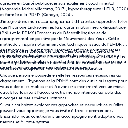
agrégée en Santé publique, je suis également coach mental
(Académie Michel Villacorta, 2017), hypnothérapeute (HELB, 2020)
et formée à la PDMY (Cahaya, 2026).
J’intègre dans mon accompagnement différentes approches telles
que l’hypnose Ericksonienne, la programmation neuro-linguistique
(PNL) et la PDMY (Processus de Désensibilisation et de
reprogrammation positive par le Mouvement des Yeux). Cette
méthode s’inspire notamment des techniques issues de l’EMDR et
de l’hypnose. Elle est particulièrement efficace pour apaiser les
À l’image de l’hypnose, ces approches ouvrent la voie à une
traumatismes, les chocs émotionnels, les phobies, l’anxiété ou
transformation durable. Elles favorisent un dialogue intérieur plus
encore certaines douleurs persistantes, en permettant au cerveau
apaisé, plus harmonieux et permettent de se reconnecter à ses
de retraiter des expériences restées en suspens.
capacités d’adaptation, de résilience et de réparation.
Chaque personne possède en elle les ressources nécessaires au
changement. L’hypnose et la PDMY sont des outils puissants pour
vous aider à les mobiliser et à avancer sereinement vers un mieux-
être. Elles facilitent l’accès à votre monde intérieur, au-delà des
blocages et des schémas limitants.
Si vous souhaitez explorer ces approches et découvrir ce qu’elles
peuvent vous apporter, je vous invite à faire le premier pas.
Ensemble, nous construirons un accompagnement adapté à vos
besoins et à votre rythme.