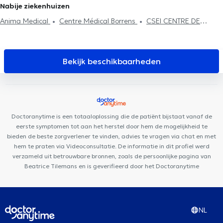
Nabije ziekenhuizen
Anima Medical
Centre Médical Borrens
CSEI CENTRE DE
SANTÉ DES ÉTANGS D'IXELLES
Centre Glycine et Lilas
B2M
Sport & Rehab
Elite Dental Clinique
Medisch Centrum Sint
Antonius
Centre Kiné +
Cabinet d'Ostéopathie Capiaumont
Bekijk beschikbaarheden
Collectif Santé
Centre Médical Jourdan
Cabinet des Etangs
Ixelles
MAKAULA MediConsult
CMC 328 - Crown Medical
Center
Rejuvena Medical & Aesthetics
Centre Dentaire Elnabil
Centre Ocadia
PhysioForme
Individual consultation A (p)
Doctoranytime is een totaaloplossing die de patiënt bijstaat vanaf de
Prendre Racines
Couples and Family (Co-intervention)
eerste symptomen tot aan het herstel door hem de mogelijkheid te
A(p)prendre Racines
bieden de beste zorgverlener te vinden, advies te vragen via chat en met
hem te praten via Videoconsultatie. De informatie in dit profiel werd
verzameld uit betrouwbare bronnen, zoals de persoonlijke pagina van
Beatrice Tilemans en is geverifieerd door het Doctoranytime
NL