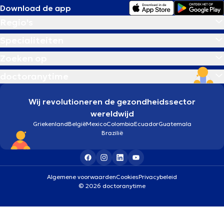
Download de app
Regio's
Specialiteiten
Zoeken op
doctoranytime
Wij revolutioneren de gezondheidssector
wereldwijd
Griekenland
België
Mexico
Colombia
Ecuador
Guatemala
Brazilië
Algemene voorwaarden
Cookies
Privacybeleid
© 2026 doctoranytime