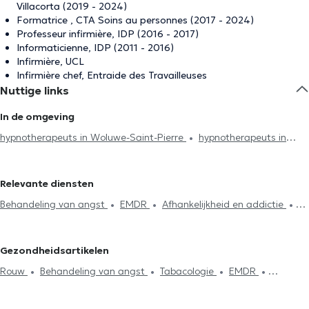
Villacorta (2019 - 2024)
Formatrice , CTA Soins au personnes (2017 - 2024)
Professeur infirmière, IDP (2016 - 2017)
Informaticienne, IDP (2011 - 2016)
Infirmière, UCL
Infirmière chef, Entraide des Travailleuses
Nuttige links
In de omgeving
hypnotherapeuts in Woluwe-Saint-Pierre
hypnotherapeuts in
Oudergem
hypnotherapeuts in Brussel
hypnotherapeuts in
Uccle
hypnotherapeuts in Woluwe-Saint-Lambert
Relevante diensten
hypnotherapeuts in Schaerbeek
hypnotherapeuts in Anderlecht
Behandeling van angst
EMDR
Afhankelijkheid en addictie
hypnotherapeuts in Sint-Genesius-Rode
hypnotherapeuts in La
Rouw
Fobieën behandeling
Behandeling slaapproblemen
Hulpe
hypnotherapeuts in Rosières
Tabacologie
Medische hypnose
Steun bij rouw
Reiki
Gezondheidsartikelen
Hypnose
Energetische behandeling
Sofrologie
Rouw
Behandeling van angst
Tabacologie
EMDR
Medische hypnose