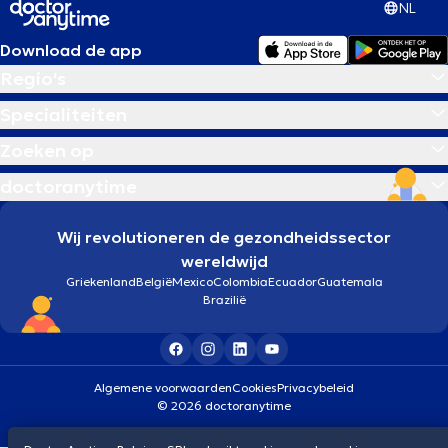
NL
Download de app
Regio's
Specialiteiten
Zoeken op
doctoranytime
Wij revolutioneren de gezondheidssector
wereldwijd
Griekenland
België
Mexico
Colombia
Ecuador
Guatemala
Brazilië
Algemene voorwaarden
Cookies
Privacybeleid
© 2026 doctoranytime