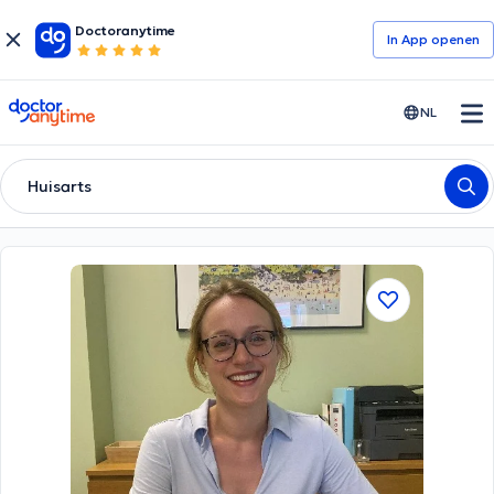
Doctoranytime
In App openen
doctoranytime
NL
Huisarts