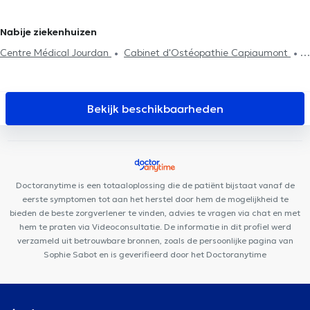
Tabacologie
Allergiebehandeling
Diabetes behandeling
Diabetes behandeling
Huisbezoek
ADHD
Vernieuwing van
Medische hypnose
Hyaluronzuur
Mesotherapiesessies
de behandeling
Nabije ziekenhuizen
Psychotherapie
Centre Médical Jourdan
Cabinet d'Ostéopathie Capiaumont
Elite Dental Clinique
Centre Chiropratique Bruxelles
Posturalhub
Medisch Centrum Sint Antonius
Basic-Fit
Etterbeek
Dental Plan
Skin Medical Laser
Individual
Bekijk beschikbaarheden
consultation A (p) Prendre Racines
Couples and Family (Co-
intervention) A(p)prendre Racines
Amimo MesaCosa La Chasse
DETAILLE DENTAL CLINIC
Centre Kiné +
Centre Médical
Belliard
Cabinet-Nerviens
Centre Glycine et Lilas
MAKAULA
Doctoranytime is een totaaloplossing die de patiënt bijstaat vanaf de
MediConsult
OdontoSmile: Clinique Dentaire
eerste symptomen tot aan het herstel door hem de mogelijkheid te
Pluridisciplinaired'Urgence
Cabinet Dentaire Joyeuse entrée
bieden de beste zorgverlener te vinden, advies te vragen via chat en met
hem te praten via Videoconsultatie. De informatie in dit profiel werd
verzameld uit betrouwbare bronnen, zoals de persoonlijke pagina van
Sophie Sabot en is geverifieerd door het Doctoranytime