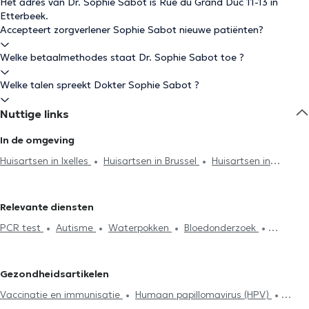
Het adres van Dr. Sophie Sabot is Rue du Grand Duc 11-13 in
Etterbeek.
Accepteert zorgverlener Sophie Sabot nieuwe patiënten?
Welke betaalmethodes staat Dr. Sophie Sabot toe ?
Welke talen spreekt Dokter Sophie Sabot ?
Nuttige links
In de omgeving
Huisartsen in Ixelles
Huisartsen in Brussel
Huisartsen in
Oudergem
Huisartsen in Schaerbeek
Huisartsen in Kraainem
Huisartsen in Woluwe-Saint-Pierre
Huisartsen in Antwerpen
Relevante diensten
Huisartsen in Woluwe-Saint-Lambert
Huisartsen in Anderlecht
PCR test
Autisme
Waterpokken
Bloedonderzoek
Huisartsen in Sint-Joost-ten-Node
Huisartsen in Uccle
Hyaluronzuur
Acupunctuursessie
Elektrocardiogram
Hijama
Huisartsen in Sint-Gillis
Huisartsen in Koekelberg
Huisartsen in
Anticonceptie en SOA
Herziening van levensverzekeringen
Evere
Huisartsen in Vorst
Huisartsen in Sint-Genesius-Rode
Gezondheidsartikelen
Glucose Monitoring
Allergiebehandeling
Mesotherapiesessies
Huisartsen in Watermaal-Bosvoorde
Huisartsen in Sint-Jans-
Vaccinatie en immunisatie
Humaan papillomavirus (HPV)
Voedselintolerantietest
Neonatologie
Medisch attest
Molenbeek
Huisartsen in Laken
Huisartsen in Jette