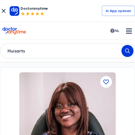
Doctoranytime
In App openen
doctoranytime
NL
Huisarts