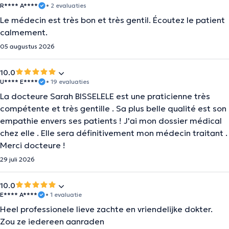
R**** A****
• 2 evaluaties
Le médecin est très bon et très gentil. Écoutez le patient
calmement.
05 augustus 2026
10.0
U**** E****
• 19 evaluaties
La docteure Sarah BISSELELE est une praticienne très
compétente et très gentille . Sa plus belle qualité est son
empathie envers ses patients ! J'ai mon dossier médical
chez elle . Elle sera définitivement mon médecin traitant .
Merci docteure !
29 juli 2026
10.0
E**** A****
• 1 evaluatie
Heel professionele lieve zachte en vriendelijke dokter.
Zou ze iedereen aanraden