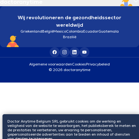
doctoranytime
Wij revolutioneren de gezondheidssector
wereldwijd
Griekenland
België
Mexico
Colombia
Ecuador
Guatemala
Brazilië
Algemene voorwaarden
Cookies
Privacybeleid
© 2026 doctoranytime
Doctor Anytime Belgium SRL gebruikt cookies om de werking en
veiligheid van de website te waarborgen, het publieksbereik te meten en
de prestaties te verbeteren, uw ervaring te personaliseren,
gepersonaliseerde advertenties aan te bieden en inhoud of diensten
van derden te integreren.