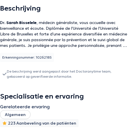
Beschrijving
Dr.
Sarah Bisselele
, médecin généraliste, vous accueille avec
bienveillance et écoute. Diplômée de l'Université de l'Université
Libre de Bruxelles et forte d'une expérience diversifiée en médecine
générale, je suis passionnée par la prévention et le suivi global de
mes patients. Je privilégie une approche personnalisée, prenant en
compte à la fois les aspects physiques et psychologiques de la
santé. Que ce soit pour un suivi régulier, la gestion de maladies
Erkenningsnummer: 10262185
chroniques, ou des consultations ponctuelles, mon objectif est de
vous offrir des soins de qualité adaptés à vos besoins. Je parle
De beschrijving werd aangepast door het Doctoranytime team,
couramment le français et l'anglais, et je suis particulièrement
gebaseerd op geverifieerde informatie.
attentive à la diversité culturelle dans la prise en charge médicale.
Mon cabinet est un espace où vous pouvez vous sentir en
confiance pour discuter de tous les aspects de votre santé.
Specialisatie en ervaring
Gerelateerde ervaring
Algemeen
223 Aanbeveling van de patiënten