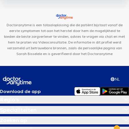
Berchem-Sainte-Agathe
Centre Dentaire Charles-Quint
B
Sports Health
GO Santé
KBS Medical
Cabinet dentaire La
Racine
Top Health & Care Center
VOCLIdental BASILIQUE
Doctoranytime is een totaaloplossing die de patiënt bijstaat vanaf de
Potaardestraat 14
Cabinet Etoile Polaire
eerste symptomen tot aan het herstel door hem de mogelijkheid te
bieden de beste zorgverlener te vinden, advies te vragen via chat en met
hem te praten via Videoconsultatie. De informatie in dit profiel werd
verzameld uit betrouwbare bronnen, zoals de persoonlijke pagina van
Sarah Bisselele en is geverifieerd door het Doctoranytime
NL
Download de app
Regio's
Specialiteiten
Zoeken op